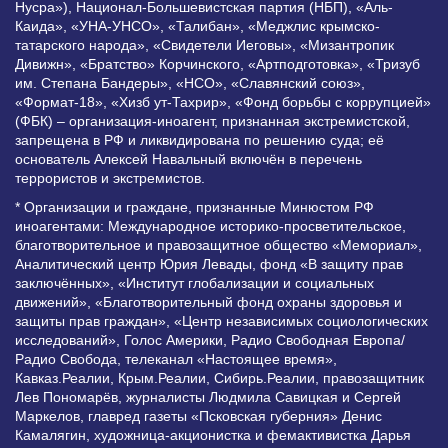
Нусра»), Национал-Большевистская партия (НБП), «Аль-
Каида», «УНА-УНСО», «Талибан», «Меджлис крымско-
татарского народа», «Свидетели Иеговы», «Мизантропик
Дивижн», «Братство» Корчинского, «Артподготовка», «Тризуб
им. Степана Бандеры», «НСО», «Славянский союз»,
«Формат-18», «Хизб ут-Тахрир», «Фонд борьбы с коррупцией»
(ФБК) – организация-иноагент, признанная экстремистской,
запрещена в РФ и ликвидирована по решению суда; её
основатель Алексей Навальный включён в перечень
террористов и экстремистов.
* Организации и граждане, признанные Минюстом РФ
иноагентами: Международное историко-просветительское,
благотворительное и правозащитное общество «Мемориал»,
Аналитический центр Юрия Левады, фонд «В защиту прав
заключённых», «Институт глобализации и социальных
движений», «Благотворительный фонд охраны здоровья и
защиты прав граждан», «Центр независимых социологических
исследований», Голос Америки, Радио Свободная Европа/
Радио Свобода, телеканал «Настоящее время»,
Кавказ.Реалии, Крым.Реалии, Сибирь.Реалии, правозащитник
Лев Пономарёв, журналисты Людмила Савицкая и Сергей
Маркелов, главред газеты «Псковская губерния» Денис
Камалягин, художница-акционистка и фемактивистка Дарья