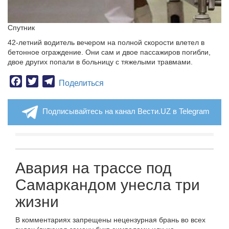
Спутник
42-летний водитель вечером на полной скорости влетел в
бетонное ограждение. Они сам и двое пассажиров погибли,
двое других попали в больницу с тяжелыми травмами.
Facebook
Twitter
Telegram
Поделиться
Подписывайтесь на канал Вести.UZ в Telegram
Авария на трассе под
Самаркандом унесла три
жизни
В комментариях запрещены нецензурная брань во всех