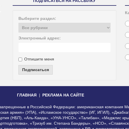
ПОДПИСАТЬСЯ НА РАССЫЛКУ
К
Выберите раздел:
Электронный адрес:
Отпишите меня
Подписаться
ГЛАВНАЯ
РЕКЛАМА НА САЙТЕ
, запрещенные в Российской Федерации: американская компания Me
еская армия» (УПА), «Исламское государство» (ИГ, ИГИЛ), «Джабх
артия (НБП), «Аль-Каида», «УНА-УНСО», «Талибан», «Меджлис кры
Артподготовка», «Тризуб им. Степана Бандеры», «НСО», «Славянск
нт, признанная экстремистской, запрещена в РФ и ликвидирована 