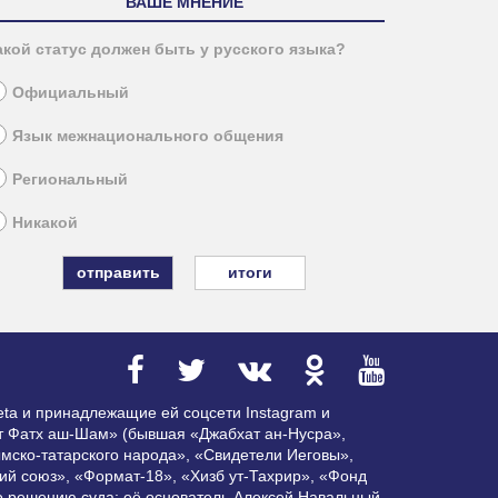
ВАШЕ МНЕНИЕ
акой статус должен быть у русского языка?
Официальный
Язык межнационального общения
Региональный
Никакой
итоги
ta и принадлежащие ей соцсети Instagram и
ат Фатх аш-Шам» (бывшая «Джабхат ан-Нусра»,
мско-татарского народа», «Свидетели Иеговы»,
ий союз», «Формат-18», «Хизб ут-Тахрир», «Фонд
по решению суда; её основатель Алексей Навальный