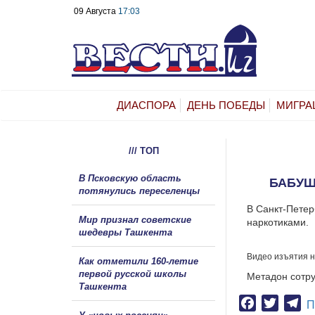
09 Августа
17:03
ДИАСПОРА
ДЕНЬ ПОБЕДЫ
МИГРА
/// ТОП
В Псковскую область
БАБУШ
потянулись переселенцы
В Санкт-Петер
Мир признал советские
наркотиками.
шедевры Ташкента
Видео изъятия н
Как отметили 160-летие
первой русской школы
Метадон сотр
Ташкента
Facebook
Twitter
Te
П