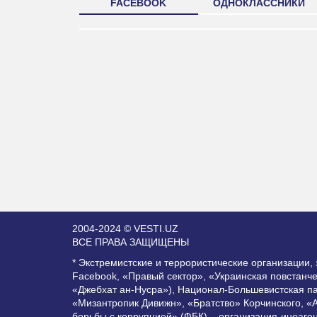
FACEBOOK
ОДНОКЛАССНИКИ
2004-2024 © VESTI.UZ
ВСЕ ПРАВА ЗАЩИЩЕНЫ
* Экстремистские и террористические организации
Facebook, «Правый сектор», «Украинская повстанч
«Джебхат ан-Нусра»), Национал-Большевистская п
«Мизантропик Дивижн», «Братство» Корчинского, «
борьбы с коррупцией» (ФБК) – организация-иноаге