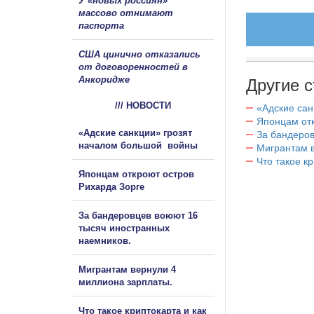
У «новых россиян»
массово отнимают
паспорта
США цинично отказались
от договоренностей в
Анкоридже
Другие с
/// НОВОСТИ
«Адские са
Японцам отк
«Адские санкции» грозят
За бандеров
началом большой войны
Мигрантам в
Что такое к
Японцам откроют остров
Рихарда Зорге
За бандеровцев воюют 16
тысяч иностранных
наемников.
Мигрантам вернули 4
миллиона зарплаты.
Что такое криптокарта и как