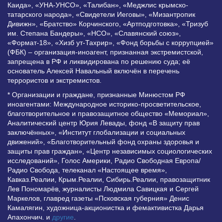
Каида», «УНА-УНСО», «Талибан», «Меджлис крымско-
татарского народа», «Свидетели Иеговы», «Мизантропик
Дивижн», «Братство» Корчинского, «Артподготовка», «Тризуб
им. Степана Бандеры», «НСО», «Славянский союз»,
«Формат-18», «Хизб ут-Тахрир», «Фонд борьбы с коррупцией»
(ФБК) – организация-иноагент, признанная экстремистской,
запрещена в РФ и ликвидирована по решению суда; её
основатель Алексей Навальный включён в перечень
террористов и экстремистов.
* Организации и граждане, признанные Минюстом РФ
иноагентами: Международное историко-просветительское,
благотворительное и правозащитное общество «Мемориал»,
Аналитический центр Юрия Левады, фонд «В защиту прав
заключённых», «Институт глобализации и социальных
движений», «Благотворительный фонд охраны здоровья и
защиты прав граждан», «Центр независимых социологических
исследований», Голос Америки, Радио Свободная Европа/
Радио Свобода, телеканал «Настоящее время»,
Кавказ.Реалии, Крым.Реалии, Сибирь.Реалии, правозащитник
Лев Пономарёв, журналисты Людмила Савицкая и Сергей
Маркелов, главред газеты «Псковская губерния» Денис
Камалягин, художница-акционистка и фемактивистка Дарья
Апахончич. и
другие
.