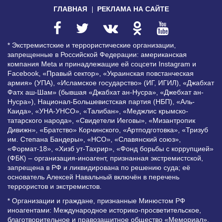
ГЛАВНАЯ
РЕКЛАМА НА САЙТЕ
* Экстремистские и террористические организации,
запрещенные в Российской Федерации: американская
компания Meta и принадлежащие ей соцсети Instagram и
Facebook, «Правый сектор», «Украинская повстанческая
армия» (УПА), «Исламское государство» (ИГ, ИГИЛ), «Джабхат
Фатх аш-Шам» (бывшая «Джабхат ан-Нусра», «Джебхат ан-
Нусра»), Национал-Большевистская партия (НБП), «Аль-
Каида», «УНА-УНСО», «Талибан», «Меджлис крымско-
татарского народа», «Свидетели Иеговы», «Мизантропик
Дивижн», «Братство» Корчинского, «Артподготовка», «Тризуб
им. Степана Бандеры», «НСО», «Славянский союз»,
«Формат-18», «Хизб ут-Тахрир», «Фонд борьбы с коррупцией»
(ФБК) – организация-иноагент, признанная экстремистской,
запрещена в РФ и ликвидирована по решению суда; её
основатель Алексей Навальный включён в перечень
террористов и экстремистов.
* Организации и граждане, признанные Минюстом РФ
иноагентами: Международное историко-просветительское,
благотворительное и правозащитное общество «Мемориал»,