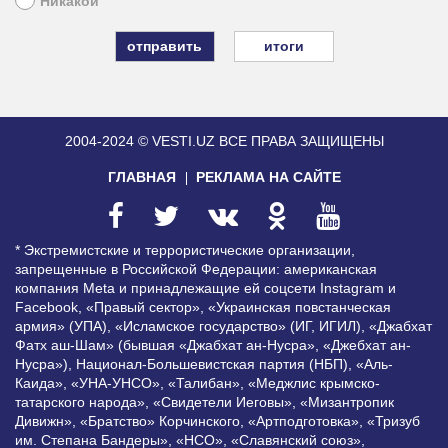
Никакой
итоги
2004-2024 © VESTI.UZ
ВСЕ ПРАВА ЗАЩИЩЕНЫ
ГЛАВНАЯ
РЕКЛАМА НА САЙТЕ
* Экстремистские и террористические организации,
запрещенные в Российской Федерации: американская
компания Meta и принадлежащие ей соцсети Instagram и
Facebook, «Правый сектор», «Украинская повстанческая
армия» (УПА), «Исламское государство» (ИГ, ИГИЛ), «Джабхат
Фатх аш-Шам» (бывшая «Джабхат ан-Нусра», «Джебхат ан-
Нусра»), Национал-Большевистская партия (НБП), «Аль-
Каида», «УНА-УНСО», «Талибан», «Меджлис крымско-
татарского народа», «Свидетели Иеговы», «Мизантропик
Дивижн», «Братство» Корчинского, «Артподготовка», «Тризуб
им. Степана Бандеры», «НСО», «Славянский союз»,