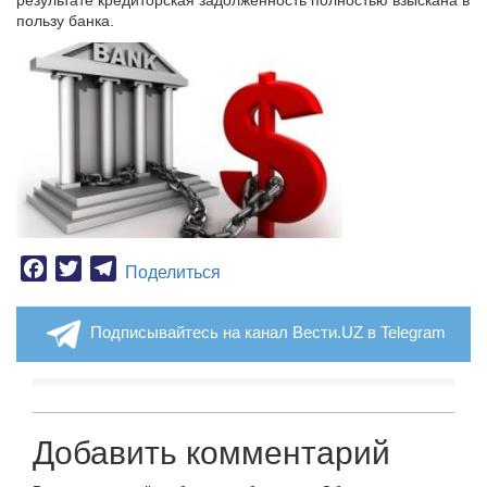
результате кредиторская задолженность полностью взыскана в
пользу банка.
Facebook
Twitter
Telegram
Поделиться
Подписывайтесь на канал Вести.UZ в Telegram
Добавить комментарий