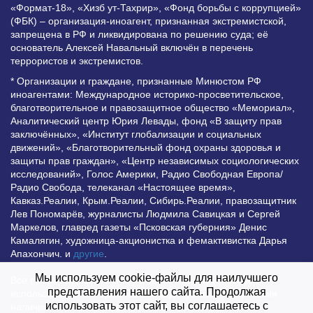
«Формат-18», «Хизб ут-Тахрир», «Фонд борьбы с коррупцией»
(ФБК) – организация-иноагент, признанная экстремистской,
запрещена в РФ и ликвидирована по решению суда; её
основатель Алексей Навальный включён в перечень
террористов и экстремистов.
* Организации и граждане, признанные Минюстом РФ
иноагентами: Международное историко-просветительское,
благотворительное и правозащитное общество «Мемориал»,
Аналитический центр Юрия Левады, фонд «В защиту прав
заключённых», «Институт глобализации и социальных
движений», «Благотворительный фонд охраны здоровья и
защиты прав граждан», «Центр независимых социологических
исследований», Голос Америки, Радио Свободная Европа/
Радио Свобода, телеканал «Настоящее время»,
Кавказ.Реалии, Крым.Реалии, Сибирь.Реалии, правозащитник
Лев Пономарёв, журналисты Людмила Савицкая и Сергей
Маркелов, главред газеты «Псковская губерния» Денис
Камалягин, художница-акционистка и фемактивистка Дарья
Апахончич. и
другие
.
Мы используем cookie-файлы для наилучшего
Все права защищены и охраняются законом. Любое
представления нашего сайта. Продолжая
использование материалов сайта допустимо при условии
использовать этот сайт, вы соглашаетесь с
наличия активной гиперссылки на Vesti.UZ.