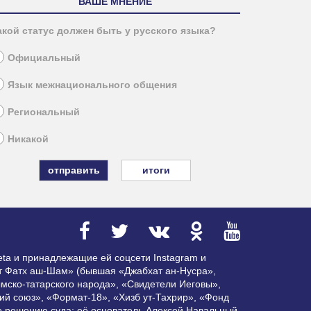
ВАШЕ МНЕНИЕ
акой статус должен быть у русского языка?
Официальный
Язык межнационального общения
Региональный
Никакой
итоги
ta и принадлежащие ей соцсети Instagram и
ат Фатх аш-Шам» (бывшая «Джабхат ан-Нусра»,
мско-татарского народа», «Свидетели Иеговы»,
ий союз», «Формат-18», «Хизб ут-Тахрир», «Фонд
по решению суда; её основатель Алексей Навальный