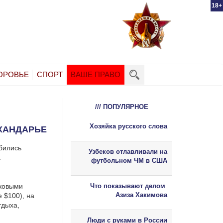
18+
ОРОВЬЕ
СПОРТ
ВАШЕ ПРАВО
/// ПОПУЛЯРНОЕ
Хозяйка русского слова
ХАНДАРЬЕ
бились
Узбеков отлавливали на
.
футбольном ЧМ в США
аковыми
Что показывают делом
Азиза Хакимова
 $100), на
тдыха,
Люди с руками в России