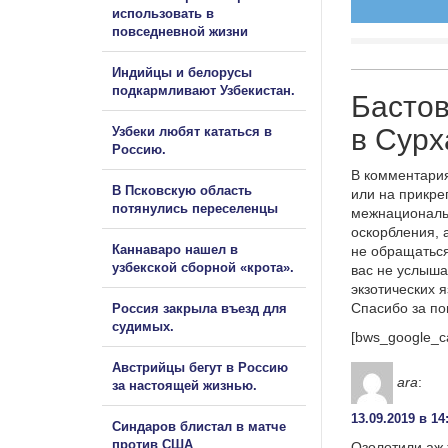
использовать в
повседневной жизни
Индийцы и белорусы
подкармливают Узбекистан.
Басто
в Сур
Узбеки любят кататься в
Россию.
В комментария
В Псковскую область
или на прикре
потянулись переселенцы
межнациональ
оскорбления, 
Каннаваро нашел в
не обращаться
узбекской сборной «крота».
вас не услыша
экзотических 
Спасибо за п
Россия закрыла въезд для
судимых.
[bws_google_c
Австрийцы бегут в Россию
ara
:
за настоящей жизнью.
13.09.2019 в 14
Синдаров блистал в матче
против США
Озолотили,аж 