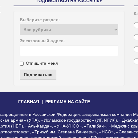
ПОДПИСАТЬСЯ НА РАССЫЛКУ
К
Выберите раздел:
Электронный адрес:
Отпишите меня
Подписаться
ГЛАВНАЯ
РЕКЛАМА НА САЙТЕ
, запрещенные в Российской Федерации: американская компания Me
еская армия» (УПА), «Исламское государство» (ИГ, ИГИЛ), «Джабх
артия (НБП), «Аль-Каида», «УНА-УНСО», «Талибан», «Меджлис кры
Артподготовка», «Тризуб им. Степана Бандеры», «НСО», «Славянск
нт, признанная экстремистской, запрещена в РФ и ликвидирована 