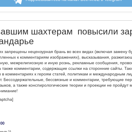
вавшим шахтерам повысили за
хандарье
х запрещены нецензурная брань во всех видах (включая замену б
пленных к комментариям изображениях), высказывания, разжигаю
ную, межрелигиозную и иную рознь, рекламные сообщения, прово
а также комментарии, содержащие ссылки на сторонние сайты. Так
 в комментариях к героям статей, политикам и международным л
т. Бессодержательные, бессвязные и комментарии, требующие пер
языков, а также конспирологические теории и проекции не пройдут
онимание!
aptcha]
:00
жуть))