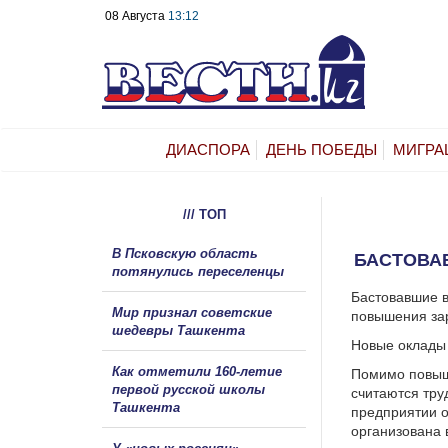
08 Августа
13:12
ДИАСПОРА
ДЕНЬ ПОБЕДЫ
МИГРА
/// ТОП
В Псковскую область
БАСТОВА
потянулись переселенцы
Бастовавшие в
Мир признал советские
повышения зар
шедевры Ташкента
Новые оклады 
Как отметили 160-летие
Помимо повыш
первой русской школы
считаются тру
Ташкента
предприятии о
организована 