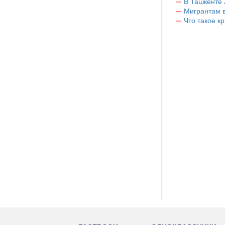
В Ташкенте 
Мигрантам в
Что такое к