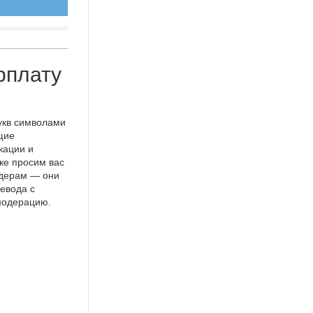
рплату
укв символами
щие
кации и
же просим вас
идерам — они
евода с
 модерацию.