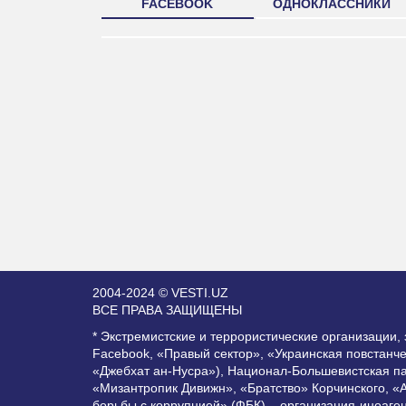
FACEBOOK
ОДНОКЛАССНИКИ
2004-2024 © VESTI.UZ
ВСЕ ПРАВА ЗАЩИЩЕНЫ
* Экстремистские и террористические организации
Facebook, «Правый сектор», «Украинская повстанч
«Джебхат ан-Нусра»), Национал-Большевистская п
«Мизантропик Дивижн», «Братство» Корчинского, «
борьбы с коррупцией» (ФБК) – организация-иноаге