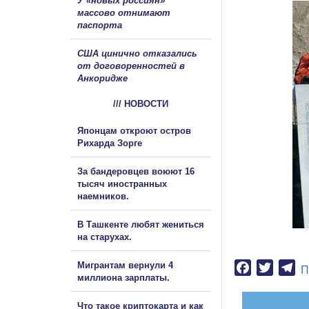
У «новых россиян»
массово отнимают
паспорта
США цинично отказались
от договоренностей в
Анкоридже
/// НОВОСТИ
Японцам откроют остров
Рихарда Зорге
За бандеровцев воюют 16
тысяч иностранных
наемников.
В Ташкенте любят жениться
на старухах.
Мигрантам вернули 4
Facebook
Twitter
Te
П
миллиона зарплаты.
Что такое криптокарта и как