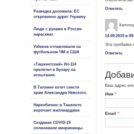
Ответить
Разведка доложила: ЕС
откровенно дурит Украину
Хатто
Люди с руками в России
нарасхват.
14.09.2019 в 09
Эта прибавка
Узбеков отлавливали на
футбольном ЧМ в США
Ответить
«Ташкентский» Ил-114
прилетел в Бухару на
Добав
испытания.
Ваш адрес ema
В Таллине хотят снести
храм Александра Невского.
Имя
*
Наркобизнес в Ташкенте
ворочает миллиардами
Email
*
Создание COVID-19
оплачивали американцы.