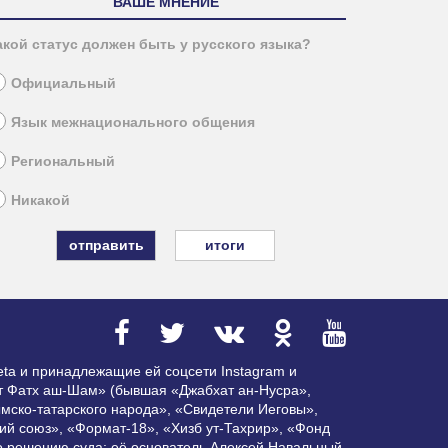
ВАШЕ МНЕНИЕ
акой статус должен быть у русского языка?
Официальный
Язык межнационального общения
Региональный
Никакой
итоги
ta и принадлежащие ей соцсети Instagram и
ат Фатх аш-Шам» (бывшая «Джабхат ан-Нусра»,
мско-татарского народа», «Свидетели Иеговы»,
ий союз», «Формат-18», «Хизб ут-Тахрир», «Фонд
по решению суда; её основатель Алексей Навальный