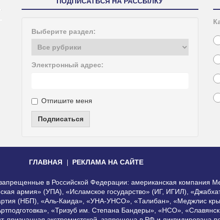
ПОДПИСАТЬСЯ НА РАССЫЛКУ
К
Выберите раздел:
Электронный адрес:
Отпишите меня
Подписаться
ГЛАВНАЯ
РЕКЛАМА НА САЙТЕ
, запрещенные в Российской Федерации: американская компания Me
еская армия» (УПА), «Исламское государство» (ИГ, ИГИЛ), «Джабх
артия (НБП), «Аль-Каида», «УНА-УНСО», «Талибан», «Меджлис кры
Артподготовка», «Тризуб им. Степана Бандеры», «НСО», «Славянск
нт, признанная экстремистской, запрещена в РФ и ликвидирована 