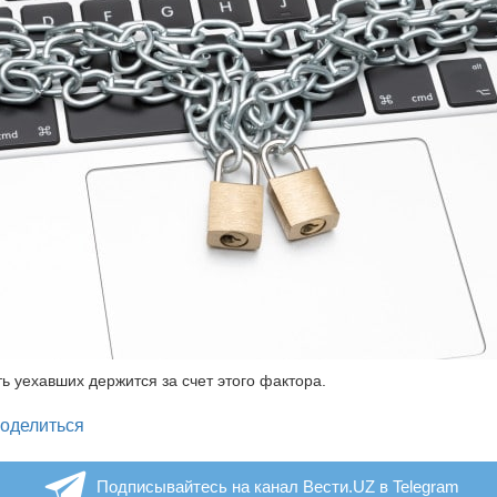
ть уехавших держится за счет этого фактора.
legram
оделиться
Подписывайтесь на канал Вести.UZ в Telegram