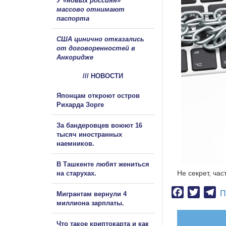
У «новых россиян»
массово отнимают
паспорта
США цинично отказались
от договоренностей в
Анкоридже
/// НОВОСТИ
Японцам откроют остров
Рихарда Зорге
За бандеровцев воюют 16
тысяч иностранных
наемников.
В Ташкенте любят жениться
Не секрет, час
на старухах.
Facebook
Twitter
Te
П
Мигрантам вернули 4
миллиона зарплаты.
Что такое криптокарта и как