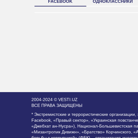
FACEBOOK
ОДНОКЛАССНИКИ
2004-2024 © VESTI.UZ
ВСЕ ПРАВА ЗАЩИЩЕНЫ
* Экстремистские и террористические организации
Facebook, «Правый сектор», «Украинская повстанч
«Джебхат ан-Нусра»), Национал-Большевистская п
«Мизантропик Дивижн», «Братство» Корчинского, «
борьбы с коррупцией» (ФБК) – организация-иноаге