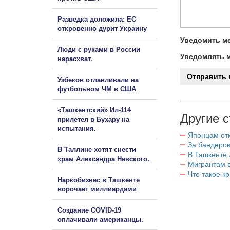
Разведка доложила: ЕС
откровенно дурит Украину
Уведомить ме
Люди с руками в России
Уведомлять м
нарасхват.
Узбеков отлавливали на
футбольном ЧМ в США
«Ташкентский» Ил-114
Другие с
прилетел в Бухару на
испытания.
Японцам отк
За бандеров
В Таллине хотят снести
В Ташкенте 
храм Александра Невского.
Мигрантам в
Что такое к
Наркобизнес в Ташкенте
ворочает миллиардами
Создание COVID-19
оплачивали американцы.