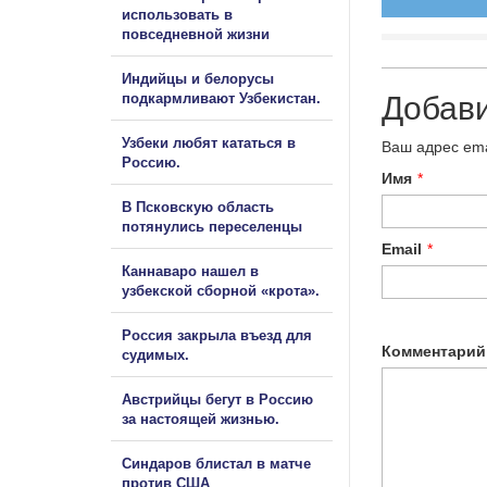
использовать в
повседневной жизни
Индийцы и белорусы
подкармливают Узбекистан.
Добав
Узбеки любят кататься в
Ваш адрес ema
Россию.
Имя
*
В Псковскую область
потянулись переселенцы
Email
*
Каннаваро нашел в
узбекской сборной «крота».
Россия закрыла въезд для
Комментарий
судимых.
Австрийцы бегут в Россию
за настоящей жизнью.
Синдаров блистал в матче
против США