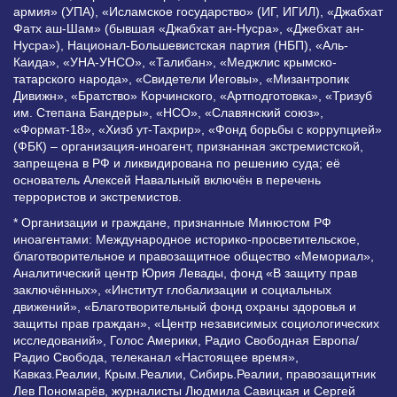
армия» (УПА), «Исламское государство» (ИГ, ИГИЛ), «Джабхат
Фатх аш-Шам» (бывшая «Джабхат ан-Нусра», «Джебхат ан-
Нусра»), Национал-Большевистская партия (НБП), «Аль-
Каида», «УНА-УНСО», «Талибан», «Меджлис крымско-
татарского народа», «Свидетели Иеговы», «Мизантропик
Дивижн», «Братство» Корчинского, «Артподготовка», «Тризуб
им. Степана Бандеры», «НСО», «Славянский союз»,
«Формат-18», «Хизб ут-Тахрир», «Фонд борьбы с коррупцией»
(ФБК) – организация-иноагент, признанная экстремистской,
запрещена в РФ и ликвидирована по решению суда; её
основатель Алексей Навальный включён в перечень
террористов и экстремистов.
* Организации и граждане, признанные Минюстом РФ
иноагентами: Международное историко-просветительское,
благотворительное и правозащитное общество «Мемориал»,
Аналитический центр Юрия Левады, фонд «В защиту прав
заключённых», «Институт глобализации и социальных
движений», «Благотворительный фонд охраны здоровья и
защиты прав граждан», «Центр независимых социологических
исследований», Голос Америки, Радио Свободная Европа/
Радио Свобода, телеканал «Настоящее время»,
Кавказ.Реалии, Крым.Реалии, Сибирь.Реалии, правозащитник
Лев Пономарёв, журналисты Людмила Савицкая и Сергей