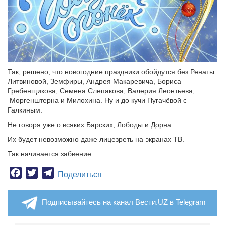
Так, решено, что новогодние праздники обойдутся без Ренаты
Литвиновой, Земфиры, Андрея Макаревича, Бориса
Гребенщикова, Семена Слепакова, Валерия Леонтьева,
Моргенштерна и Милохина. Ну и до кучи Пугачёвой с
Галкиным.
Не говоря уже о всяких Барских, Лободы и Дорна.
Их будет невозможно даже лицезреть на экранах ТВ.
Так начинается забвение.
Facebook
Twitter
Telegram
Поделиться
Подписывайтесь на канал Вести.UZ в Telegram