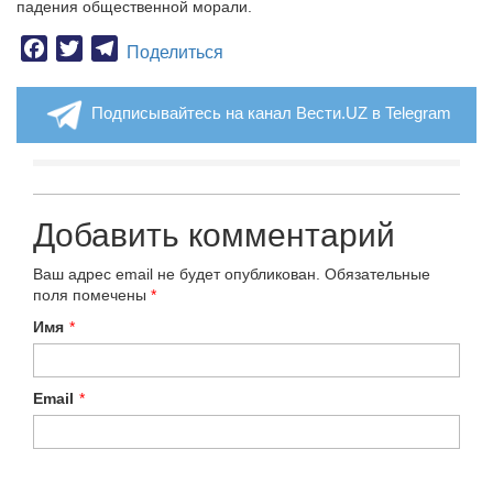
падения общественной морали.
Facebook
Twitter
Telegram
Поделиться
Подписывайтесь на канал Вести.UZ в Telegram
Добавить комментарий
Ваш адрес email не будет опубликован.
Обязательные
поля помечены
*
Имя
*
Email
*