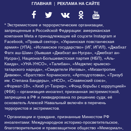
ГЛАВНАЯ
РЕКЛАМА НА САЙТЕ
* Экстремистские и террористические организации,
запрещенные в Российской Федерации: американская
компания Meta и принадлежащие ей соцсети Instagram и
Facebook, «Правый сектор», «Украинская повстанческая
армия» (УПА), «Исламское государство» (ИГ, ИГИЛ), «Джабхат
Фатх аш-Шам» (бывшая «Джабхат ан-Нусра», «Джебхат ан-
Нусра»), Национал-Большевистская партия (НБП), «Аль-
Каида», «УНА-УНСО», «Талибан», «Меджлис крымско-
татарского народа», «Свидетели Иеговы», «Мизантропик
Дивижн», «Братство» Корчинского, «Артподготовка», «Тризуб
им. Степана Бандеры», «НСО», «Славянский союз»,
«Формат-18», «Хизб ут-Тахрир», «Фонд борьбы с коррупцией»
(ФБК) – организация-иноагент, признанная экстремистской,
запрещена в РФ и ликвидирована по решению суда; её
основатель Алексей Навальный включён в перечень
террористов и экстремистов.
* Организации и граждане, признанные Минюстом РФ
иноагентами: Международное историко-просветительское,
благотворительное и правозащитное общество «Мемориал»,