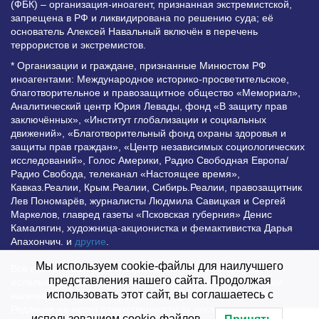
(ФБК) – организация-иноагент, признанная экстремистской,
запрещена в РФ и ликвидирована по решению суда; её
основатель Алексей Навальный включён в перечень
террористов и экстремистов.
* Организации и граждане, признанные Минюстом РФ
иноагентами: Международное историко-просветительское,
благотворительное и правозащитное общество «Мемориал»,
Аналитический центр Юрия Левады, фонд «В защиту прав
заключённых», «Институт глобализации и социальных
движений», «Благотворительный фонд охраны здоровья и
защиты прав граждан», «Центр независимых социологических
исследований», Голос Америки, Радио Свободная Европа/
Радио Свобода, телеканал «Настоящее время»,
Кавказ.Реалии, Крым.Реалии, Сибирь.Реалии, правозащитник
Лев Пономарёв, журналисты Людмила Савицкая и Сергей
Маркелов, главред газеты «Псковская губерния» Денис
Камалягин, художница-акционистка и фемактивистка Дарья
Апахончич. и
другие
.
Мы используем cookie-файлы для наилучшего
Все права защищены и охраняются законом. Любое
представления нашего сайта. Продолжая
использование материалов сайта допустимо при условии
использовать этот сайт, вы соглашаетесь с
наличия активной гиперссылки на Vesti.UZ.
Редакция не несет ответственности за достоверность
использованием cookie-файлов.