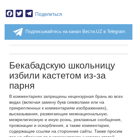
Facebook
Twitter
Telegram
Поделиться
Подписывайтесь на канал Вести.UZ в Telegram
Бекабадскую школьницу
избили кастетом из-за
парня
В комментариях запрещены нецензурная брань во всех
видах (включая замену букв символами или на
прикрепленных к комментариям изображениях),
высказывания, разжигающие межнациональную,
межрелигиозную и иную рознь, рекламные сообщения,
провокации и оскорбления, а также комментарии,
содержащие ссылки на сторонние сайты. Также просим
вас не обращаться в комментариях к героям статей,