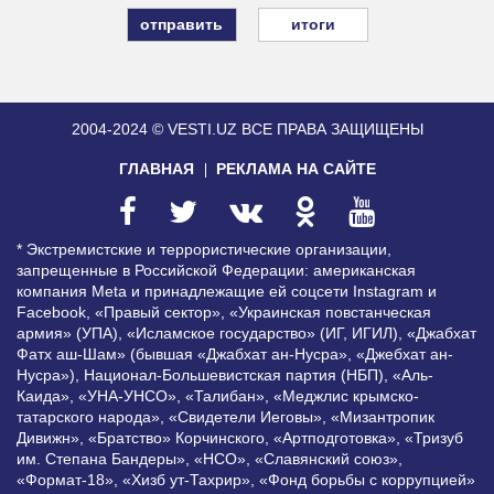
итоги
2004-2024 © VESTI.UZ
ВСЕ ПРАВА ЗАЩИЩЕНЫ
ГЛАВНАЯ
РЕКЛАМА НА САЙТЕ
* Экстремистские и террористические организации,
запрещенные в Российской Федерации: американская
компания Meta и принадлежащие ей соцсети Instagram и
Facebook, «Правый сектор», «Украинская повстанческая
армия» (УПА), «Исламское государство» (ИГ, ИГИЛ), «Джабхат
Фатх аш-Шам» (бывшая «Джабхат ан-Нусра», «Джебхат ан-
Нусра»), Национал-Большевистская партия (НБП), «Аль-
Каида», «УНА-УНСО», «Талибан», «Меджлис крымско-
татарского народа», «Свидетели Иеговы», «Мизантропик
Дивижн», «Братство» Корчинского, «Артподготовка», «Тризуб
им. Степана Бандеры», «НСО», «Славянский союз»,
«Формат-18», «Хизб ут-Тахрир», «Фонд борьбы с коррупцией»