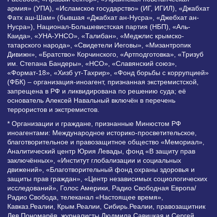
армия» (УПА), «Исламское государство» (ИГ, ИГИЛ), «Джабхат
Фатх аш-Шам» (бывшая «Джабхат ан-Нусра», «Джебхат ан-
Нусра»), Национал-Большевистская партия (НБП), «Аль-
Каида», «УНА-УНСО», «Талибан», «Меджлис крымско-
татарского народа», «Свидетели Иеговы», «Мизантропик
Дивижн», «Братство» Корчинского, «Артподготовка», «Тризуб
им. Степана Бандеры», «НСО», «Славянский союз»,
«Формат-18», «Хизб ут-Тахрир», «Фонд борьбы с коррупцией»
(ФБК) – организация-иноагент, признанная экстремистской,
запрещена в РФ и ликвидирована по решению суда; её
основатель Алексей Навальный включён в перечень
террористов и экстремистов.
* Организации и граждане, признанные Минюстом РФ
иноагентами: Международное историко-просветительское,
благотворительное и правозащитное общество «Мемориал»,
Аналитический центр Юрия Левады, фонд «В защиту прав
заключённых», «Институт глобализации и социальных
движений», «Благотворительный фонд охраны здоровья и
защиты прав граждан», «Центр независимых социологических
исследований», Голос Америки, Радио Свободная Европа/
Радио Свобода, телеканал «Настоящее время»,
Кавказ.Реалии, Крым.Реалии, Сибирь.Реалии, правозащитник
Лев Пономарёв, журналисты Людмила Савицкая и Сергей