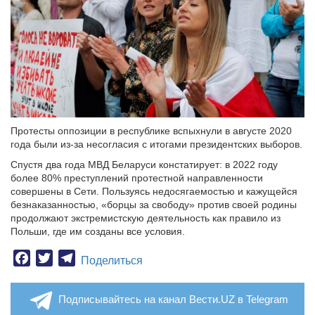
Протесты оппозиции в республике вспыхнули в августе 2020
года были из-за несогласия с итогами президентских выборов.
Спустя два года МВД Беларуси констатирует: в 2022 году
более 80% преступлений протестной направленности
совершены в Сети. Пользуясь недосягаемостью и кажущейся
безнаказанностью, «борцы за свободу» против своей родины
продолжают экстремистскую деятельность как правило из
Польши, где им созданы все условия.
Facebook
Twitter
Telegram
Поделиться
Подписывайтесь на канал Вести.UZ в Telegram