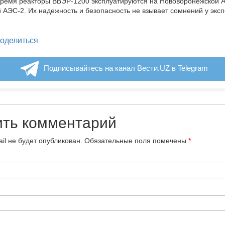
время реакторы ВВЭР-1200 эксплуатируются на Нововоронежской 
 АЭС-2. Их надежность и безопасность не взывает сомнений у эксп
legram
оделиться
Подписывайтесь на канал Вести.UZ в Telegram
ить комментарий
il не будет опубликован.
Обязательные поля помечены
*