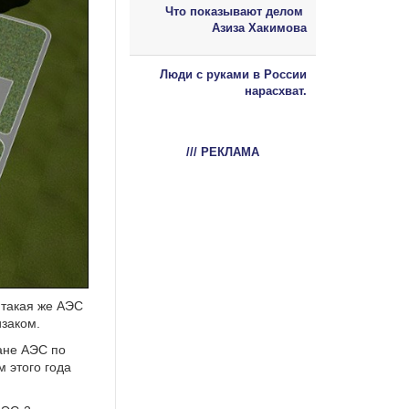
Что показывают делом
Азиза Хакимова
Люди с руками в России
нарасхват.
/// РЕКЛАМА
 такая же АЭС
изаком.
ане АЭС по
м этого года