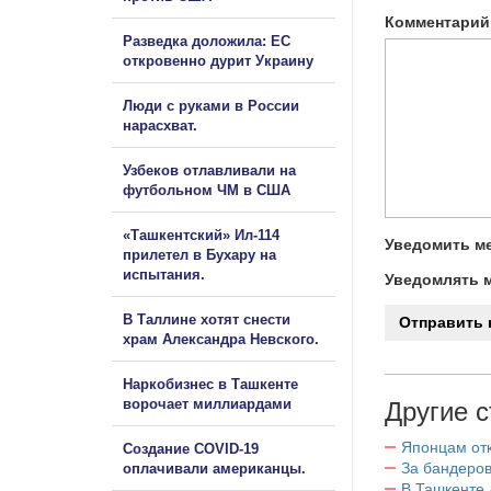
Комментарий
Разведка доложила: ЕС
откровенно дурит Украину
Люди с руками в России
нарасхват.
Узбеков отлавливали на
футбольном ЧМ в США
«Ташкентский» Ил-114
Уведомить ме
прилетел в Бухару на
испытания.
Уведомлять м
В Таллине хотят снести
храм Александра Невского.
Наркобизнес в Ташкенте
ворочает миллиардами
Другие с
Японцам отк
Создание COVID-19
За бандеров
оплачивали американцы.
В Ташкенте 