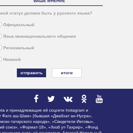
ВАШЕ МНЕНИЕ
акой статус должен быть у русского языка?
Официальный
Язык межнационального общения
Региональный
Никакой
итоги
ta и принадлежащие ей соцсети Instagram и
ат Фатх аш-Шам» (бывшая «Джабхат ан-Нусра»,
мско-татарского народа», «Свидетели Иеговы»,
ий союз», «Формат-18», «Хизб ут-Тахрир», «Фонд
по решению суда; её основатель Алексей Навальный