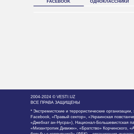
FACEBOOK
ОДНОКЛАССНИКИ
2004-2024 © VESTI.UZ
ВСЕ ПРАВА ЗАЩИЩЕНЫ
* Экстремистские и террористические организации
Facebook, «Правый сектор», «Украинская повстанч
«Джебхат ан-Нусра»), Национал-Большевистская п
«Мизантропик Дивижн», «Братство» Корчинского, «
борьбы с коррупцией» (ФБК) – организация-иноаге