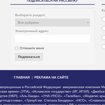
ПОДПИСАТЬСЯ НА РАССЫЛКУ
К
Выберите раздел:
Электронный адрес:
Отпишите меня
Подписаться
ГЛАВНАЯ
РЕКЛАМА НА САЙТЕ
, запрещенные в Российской Федерации: американская компания Me
еская армия» (УПА), «Исламское государство» (ИГ, ИГИЛ), «Джабх
артия (НБП), «Аль-Каида», «УНА-УНСО», «Талибан», «Меджлис кры
Артподготовка», «Тризуб им. Степана Бандеры», «НСО», «Славянск
нт, признанная экстремистской, запрещена в РФ и ликвидирована 