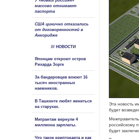
У «новых россиян»
массово отнимают
паспорта
США цинично отказались
от договоренностей в
Анкоридже
/// НОВОСТИ
Японцам откроют остров
Рихарда Зорге
За бандеровцев воюют 16
тысяч иностранных
наемников.
В Ташкенте любят жениться
Эта новость и
на старухах.
будет возведе
Межправительс
Мигрантам вернули 4
российскому п
миллиона зарплаты.
будет заключе
Что такое криптокарта и как