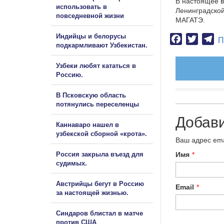
В настоящее 
использовать в
Ленинградской
повседневной жизни
МАГАТЭ.
Индийцы и белорусы
Facebook
Twitter
Te
П
подкармливают Узбекистан.
Узбеки любят кататься в
Россию.
В Псковскую область
потянулись переселенцы
Добав
Каннаваро нашел в
узбекской сборной «крота».
Ваш адрес ema
Россия закрыла въезд для
Имя
*
судимых.
Австрийцы бегут в Россию
Email
*
за настоящей жизнью.
Синдаров блистал в матче
против США