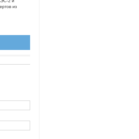
АЭС-2 и
ертов из