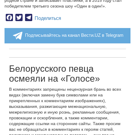
родной стране и записывает пластинки, а в 2015 году стал
победителем третьего сезона шоу «Один в один!».
Facebook
Twitter
Telegram
Поделиться
Подписывайтесь на канал Вести.UZ в Telegram
Белорусского певца
осмеяли на «Голосе»
В комментариях запрещены нецензурная брань во всех
видах (включая замену букв символами или на
прикрепленных к комментариям изображениях),
высказывания, разжигающие межнациональную,
межрелигиозную и иную рознь, рекламные сообщения,
провокации и оскорбления, а также комментарии,
содержащие ссылки на сторонние сайты. Также просим
вас не обращаться в комментариях к героям статей,
политикам и международным лидерам — они вас не