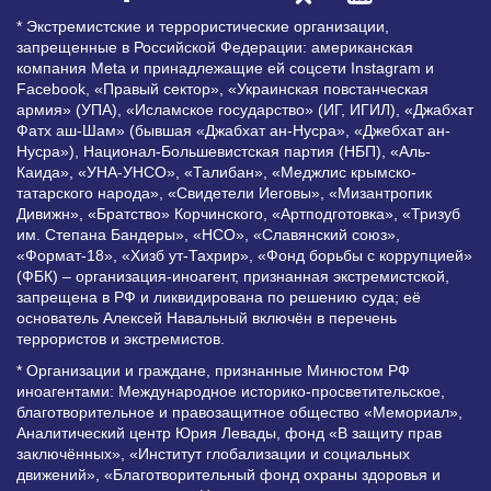
* Экстремистские и террористические организации,
запрещенные в Российской Федерации: американская
компания Meta и принадлежащие ей соцсети Instagram и
Facebook, «Правый сектор», «Украинская повстанческая
армия» (УПА), «Исламское государство» (ИГ, ИГИЛ), «Джабхат
Фатх аш-Шам» (бывшая «Джабхат ан-Нусра», «Джебхат ан-
Нусра»), Национал-Большевистская партия (НБП), «Аль-
Каида», «УНА-УНСО», «Талибан», «Меджлис крымско-
татарского народа», «Свидетели Иеговы», «Мизантропик
Дивижн», «Братство» Корчинского, «Артподготовка», «Тризуб
им. Степана Бандеры», «НСО», «Славянский союз»,
«Формат-18», «Хизб ут-Тахрир», «Фонд борьбы с коррупцией»
(ФБК) – организация-иноагент, признанная экстремистской,
запрещена в РФ и ликвидирована по решению суда; её
основатель Алексей Навальный включён в перечень
террористов и экстремистов.
* Организации и граждане, признанные Минюстом РФ
иноагентами: Международное историко-просветительское,
благотворительное и правозащитное общество «Мемориал»,
Аналитический центр Юрия Левады, фонд «В защиту прав
заключённых», «Институт глобализации и социальных
движений», «Благотворительный фонд охраны здоровья и