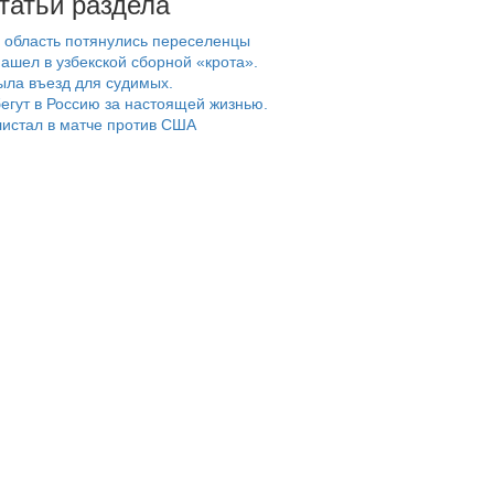
татьи раздела
 область потянулись переселенцы
ашел в узбекской сборной «крота».
ыла въезд для судимых.
егут в Россию за настоящей жизнью.
истал в матче против США