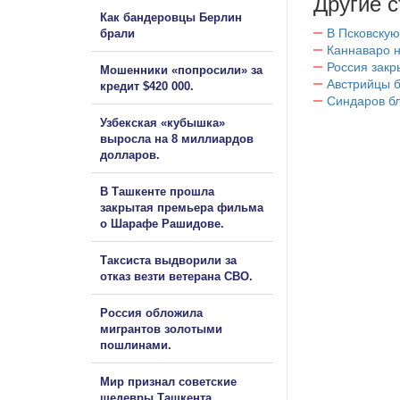
Другие с
Как бандеровцы Берлин
В Псковскую
брали
Каннаваро н
Россия закр
Мошенники «попросили» за
Австрийцы б
кредит $420 000.
Синдаров бл
Узбекская «кубышка»
выросла на 8 миллиардов
долларов.
В Ташкенте прошла
закрытая премьера фильма
о Шарафе Рашидове.
Таксиста выдворили за
отказ везти ветерана СВО.
Россия обложила
мигрантов золотыми
пошлинами.
Мир признал советские
шедевры Ташкента