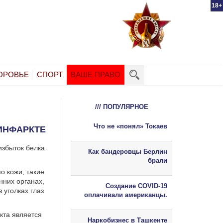
18+
ОРОВЬЕ
СПОРТ
ВАШЕ ПРАВО
/// ПОПУЛЯРНОЕ
Что не «понял» Токаев
ИНФАРКТЕ
избыток белка
Как бандеровцы Берлин
брали
о кожи, такие
нних органах,
Создание COVID-19
в уголках глаз
оплачивали американцы.
кта является
Наркобизнес в Ташкенте