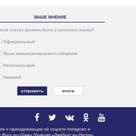
ВАШЕ МНЕНИЕ
акой статус должен быть у русского языка?
Официальный
Язык межнационального общения
Региональный
Никакой
итоги
ta и принадлежащие ей соцсети Instagram и
ат Фатх аш-Шам» (бывшая «Джабхат ан-Нусра»,