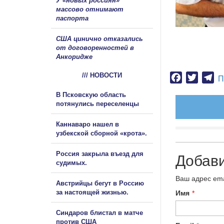
У «новых россиян»
массово отнимают
паспорта
США цинично отказались
от договоренностей в
Анкоридже
/// НОВОСТИ
Facebook
Twitter
Te
П
В Псковскую область
потянулись переселенцы
Каннаваро нашел в
узбекской сборной «крота».
Россия закрыла въезд для
Добав
судимых.
Ваш адрес ema
Австрийцы бегут в Россию
за настоящей жизнью.
Имя
*
Синдаров блистал в матче
против США