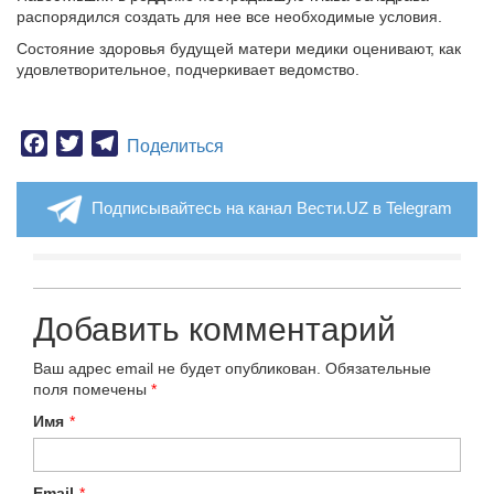
распорядился создать для нее все необходимые условия.
Состояние здоровья будущей матери медики оценивают, как
удовлетворительное, подчеркивает ведомство.
Facebook
Twitter
Telegram
Поделиться
Подписывайтесь на канал Вести.UZ в Telegram
Добавить комментарий
Ваш адрес email не будет опубликован.
Обязательные
поля помечены
*
Имя
*
Email
*