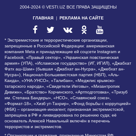
2004-2024 © VESTI.UZ
ВСЕ ПРАВА ЗАЩИЩЕНЫ
ГЛАВНАЯ
РЕКЛАМА НА САЙТЕ
* Экстремистские и террористические организации,
запрещенные в Российской Федерации: американская
компания Meta и принадлежащие ей соцсети Instagram и
Facebook, «Правый сектор», «Украинская повстанческая
армия» (УПА), «Исламское государство» (ИГ, ИГИЛ), «Джабхат
Фатх аш-Шам» (бывшая «Джабхат ан-Нусра», «Джебхат ан-
Нусра»), Национал-Большевистская партия (НБП), «Аль-
Каида», «УНА-УНСО», «Талибан», «Меджлис крымско-
татарского народа», «Свидетели Иеговы», «Мизантропик
Дивижн», «Братство» Корчинского, «Артподготовка», «Тризуб
им. Степана Бандеры», «НСО», «Славянский союз»,
«Формат-18», «Хизб ут-Тахрир», «Фонд борьбы с коррупцией»
(ФБК) – организация-иноагент, признанная экстремистской,
запрещена в РФ и ликвидирована по решению суда; её
основатель Алексей Навальный включён в перечень
террористов и экстремистов.
* Организации и граждане, признанные Минюстом РФ