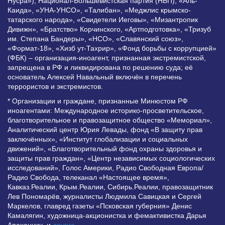
Нусра»), Национал-Большевистская партия (НБП), «Аль-
Каида», «УНА-УНСО», «Талибан», «Меджлис крымско-
татарского народа», «Свидетели Иеговы», «Мизантропик
Дивижн», «Братство» Корчинского, «Артподготовка», «Тризуб
им. Степана Бандеры», «НСО», «Славянский союз»,
«Формат-18», «Хизб ут-Тахрир», «Фонд борьбы с коррупцией»
(ФБК) – организация-иноагент, признанная экстремистской,
запрещена в РФ и ликвидирована по решению суда; её
основатель Алексей Навальный включён в перечень
террористов и экстремистов.
* Организации и граждане, признанные Минюстом РФ
иноагентами: Международное историко-просветительское,
благотворительное и правозащитное общество «Мемориал»,
Аналитический центр Юрия Левады, фонд «В защиту прав
заключённых», «Институт глобализации и социальных
движений», «Благотворительный фонд охраны здоровья и
защиты прав граждан», «Центр независимых социологических
исследований», Голос Америки, Радио Свободная Европа/
Радио Свобода, телеканал «Настоящее время»,
Кавказ.Реалии, Крым.Реалии, Сибирь.Реалии, правозащитник
Лев Пономарёв, журналисты Людмила Савицкая и Сергей
Маркелов, главред газеты «Псковская губерния» Денис
Камалягин, художница-акционистка и фемактивистка Дарья
Апахончич. и
другие
.