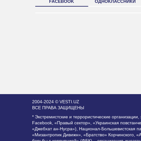
FACEBOOK
ОДНОКЛАССНИКИ
2004-2024 © VESTI.UZ
ВСЕ ПРАВА ЗАЩИЩЕНЫ
* Экстремистские и террористические организации
Facebook, «Правый сектор», «Украинская повстанч
«Джебхат ан-Нусра»), Национал-Большевистская п
«Мизантропик Дивижн», «Братство» Корчинского, «
борьбы с коррупцией» (ФБК) – организация-иноаге