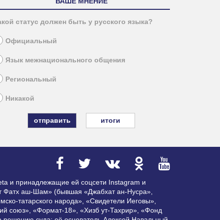
ВАШЕ МНЕНИЕ
акой статус должен быть у русского языка?
Официальный
Язык межнационального общения
Региональный
Никакой
итоги
ta и принадлежащие ей соцсети Instagram и
ат Фатх аш-Шам» (бывшая «Джабхат ан-Нусра»,
мско-татарского народа», «Свидетели Иеговы»,
ий союз», «Формат-18», «Хизб ут-Тахрир», «Фонд
по решению суда; её основатель Алексей Навальный