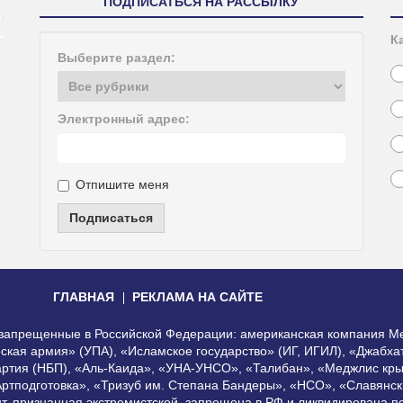
ПОДПИСАТЬСЯ НА РАССЫЛКУ
К
Выберите раздел:
Электронный адрес:
Отпишите меня
Подписаться
ГЛАВНАЯ
РЕКЛАМА НА САЙТЕ
, запрещенные в Российской Федерации: американская компания Me
еская армия» (УПА), «Исламское государство» (ИГ, ИГИЛ), «Джабх
артия (НБП), «Аль-Каида», «УНА-УНСО», «Талибан», «Меджлис кры
Артподготовка», «Тризуб им. Степана Бандеры», «НСО», «Славянск
нт, признанная экстремистской, запрещена в РФ и ликвидирована 