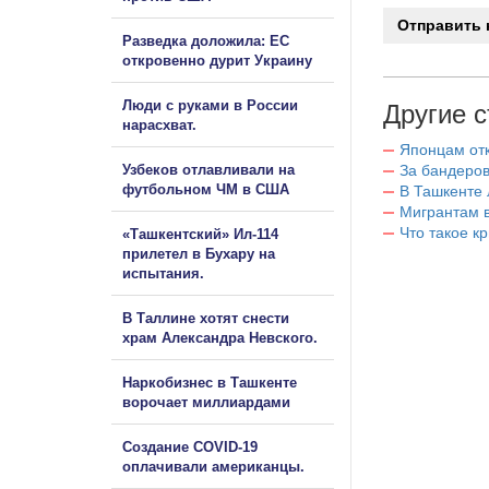
Разведка доложила: ЕС
откровенно дурит Украину
Люди с руками в России
Другие с
нарасхват.
Японцам отк
Узбеков отлавливали на
За бандеров
футбольном ЧМ в США
В Ташкенте 
Мигрантам в
Что такое к
«Ташкентский» Ил-114
прилетел в Бухару на
испытания.
В Таллине хотят снести
храм Александра Невского.
Наркобизнес в Ташкенте
ворочает миллиардами
Создание COVID-19
оплачивали американцы.