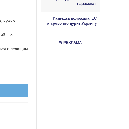
нарасхват.
Разведка доложила: ЕС
е, нужно
откровенно дурит Украину
ний. Но
/// РЕКЛАМА
ться с лечащим