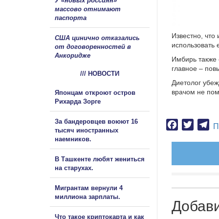
У «новых россиян»
массово отнимают
паспорта
Известно, что
США цинично отказались
использовать 
от договоренностей в
Анкоридже
Имбирь также 
главное – пов
/// НОВОСТИ
Диетолог убеж
врачом не пом
Японцам откроют остров
Рихарда Зорге
За бандеровцев воюют 16
Facebook
Twitter
Te
П
тысяч иностранных
наемников.
В Ташкенте любят жениться
на старухах.
Мигрантам вернули 4
миллиона зарплаты.
Добав
Что такое криптокарта и как