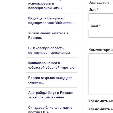
Ваш адрес ema
использовать в
повседневной жизни
Имя
*
Индийцы и белорусы
подкармливают Узбекистан.
Email
*
Узбеки любят кататься в
Россию.
В Псковскую область
Комментарий
потянулись переселенцы
Каннаваро нашел в
узбекской сборной «крота».
Россия закрыла въезд для
судимых.
Австрийцы бегут в Россию
за настоящей жизнью.
Уведомить ме
Синдаров блистал в матче
Уведомлять м
против США