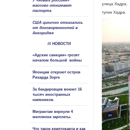
У «новых россиян»
улица Хадра;
массово отнимают
паспорта
тупик Хадра.
США цинично отказались
от договоренностей в
Анкоридже
/// НОВОСТИ
«Адские санкции» грозят
началом большой войны
Японцам откроют остров
Рихарда Зорге
За бандеровцев воюют 16
тысяч иностранных
наемников.
Мигрантам вернули 4
миллиона зарплаты.
Что такое криптокарта и как