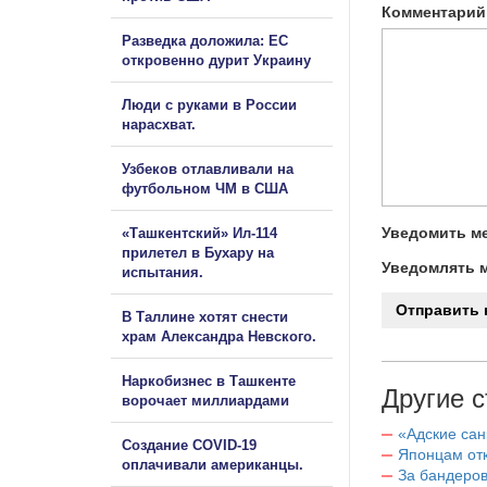
Комментарий
Разведка доложила: ЕС
откровенно дурит Украину
Люди с руками в России
нарасхват.
Узбеков отлавливали на
футбольном ЧМ в США
Уведомить ме
«Ташкентский» Ил-114
прилетел в Бухару на
Уведомлять м
испытания.
В Таллине хотят снести
храм Александра Невского.
Наркобизнес в Ташкенте
Другие с
ворочает миллиардами
«Адские са
Создание COVID-19
Японцам отк
оплачивали американцы.
За бандеров