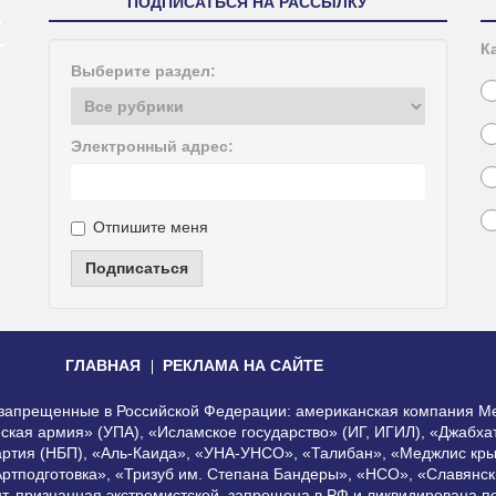
ПОДПИСАТЬСЯ НА РАССЫЛКУ
К
Выберите раздел:
Электронный адрес:
Отпишите меня
Подписаться
ГЛАВНАЯ
РЕКЛАМА НА САЙТЕ
, запрещенные в Российской Федерации: американская компания Me
еская армия» (УПА), «Исламское государство» (ИГ, ИГИЛ), «Джабх
артия (НБП), «Аль-Каида», «УНА-УНСО», «Талибан», «Меджлис кры
Артподготовка», «Тризуб им. Степана Бандеры», «НСО», «Славянск
нт, признанная экстремистской, запрещена в РФ и ликвидирована 