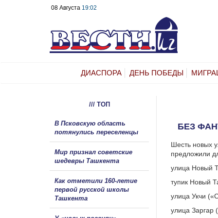
08 Августа
19:02
ДИАСПОРА
ДЕНЬ ПОБЕДЫ
МИГРА
/// ТОП
В Псковскую область
БЕЗ ФАН
потянулись переселенцы
Шесть новых у
Мир признал советские
предложили дл
шедевры Ташкента
улица Новый Т
Как отметили 160-летие
тупик Новый Та
первой русской школы
улица Укчи («
Ташкента
улица Заргар 