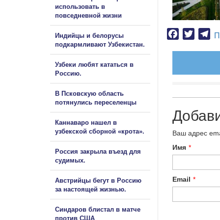
использовать в
повседневной жизни
Facebook
Twitter
Te
П
Индийцы и белорусы
подкармливают Узбекистан.
Узбеки любят кататься в
Россию.
В Псковскую область
потянулись переселенцы
Добав
Каннаваро нашел в
узбекской сборной «крота».
Ваш адрес ema
Имя
*
Россия закрыла въезд для
судимых.
Email
*
Австрийцы бегут в Россию
за настоящей жизнью.
Синдаров блистал в матче
против США