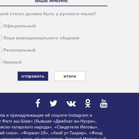
ВАШЕ МНЕНИЕ
акой статус должен быть у русского языка?
Официальный
Язык межнационального общения
Региональный
Никакой
итоги
ta и принадлежащие ей соцсети Instagram и
ат Фатх аш-Шам» (бывшая «Джабхат ан-Нусра»,
мско-татарского народа», «Свидетели Иеговы»,
ий союз», «Формат-18», «Хизб ут-Тахрир», «Фонд
по решению суда; её основатель Алексей Навальный