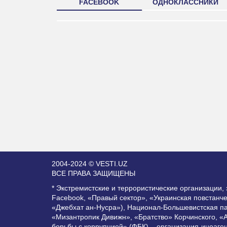
FACEBOOK
ОДНОКЛАССНИКИ
2004-2024 © VESTI.UZ
ВСЕ ПРАВА ЗАЩИЩЕНЫ
* Экстремистские и террористические организации
Facebook, «Правый сектор», «Украинская повстанч
«Джебхат ан-Нусра»), Национал-Большевистская п
«Мизантропик Дивижн», «Братство» Корчинского, «
борьбы с коррупцией» (ФБК) – организация-иноаге