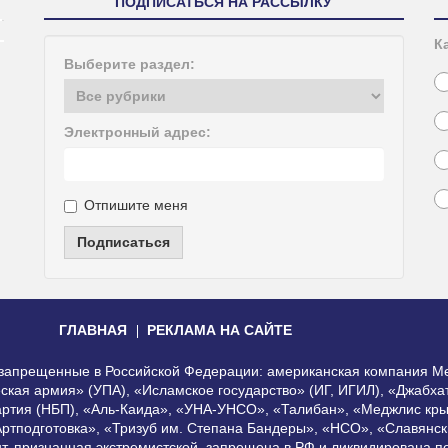
ПОДПИСАТЬСЯ НА РАССЫЛКУ
К
Выберите раздел:
Электронный адрес:
Отпишите меня
Подписаться
ГЛАВНАЯ
РЕКЛАМА НА САЙТЕ
, запрещенные в Российской Федерации: американская компания Me
еская армия» (УПА), «Исламское государство» (ИГ, ИГИЛ), «Джабх
артия (НБП), «Аль-Каида», «УНА-УНСО», «Талибан», «Меджлис кры
Артподготовка», «Тризуб им. Степана Бандеры», «НСО», «Славянск
нт, признанная экстремистской, запрещена в РФ и ликвидирована 