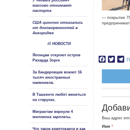
У «новых россиян»
массово отнимают
паспорта
— покрытие 75
США цинично отказались
предпринимате
от договоренностей в
Анкоридже
/// НОВОСТИ
Японцам откроют остров
Facebook
Twitter
Te
П
Рихарда Зорге
За бандеровцев воюют 16
тысяч иностранных
наемников.
В Ташкенте любят жениться
на старухах.
Добав
Мигрантам вернули 4
миллиона зарплаты.
Ваш адрес ema
Имя
*
Что такое криптокарта и как