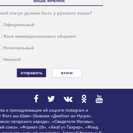
ВАШЕ МНЕНИЕ
акой статус должен быть у русского языка?
Официальный
Язык межнационального общения
Региональный
Никакой
итоги
ta и принадлежащие ей соцсети Instagram и
ат Фатх аш-Шам» (бывшая «Джабхат ан-Нусра»,
мско-татарского народа», «Свидетели Иеговы»,
ий союз», «Формат-18», «Хизб ут-Тахрир», «Фонд
по решению суда; её основатель Алексей Навальный