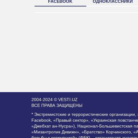
FACEBOOK
ОДНОКЛАССНИКИ
2004-2024 © VESTI.UZ
ВСЕ ПРАВА ЗАЩИЩЕНЫ
* Экстремистские и террористические организации
Facebook, «Правый сектор», «Украинская повстанч
«Джебхат ан-Нусра»), Национал-Большевистская п
«Мизантропик Дивижн», «Братство» Корчинского, «
борьбы с коррупцией» (ФБК) – организация-иноаге