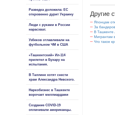
Разведка доложила: ЕС
Другие с
откровенно дурит Украину
Японцам отк
Люди с руками в России
За бандеров
нарасхват.
В Ташкенте 
Мигрантам в
Узбеков отлавливали на
Что такое к
футбольном ЧМ в США
«Ташкентский» Ил-114
прилетел в Бухару на
испытания.
В Таллине хотят снести
храм Александра Невского.
Наркобизнес в Ташкенте
ворочает миллиардами
Создание COVID-19
оплачивали американцы.