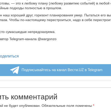
отовы, — это к любому плану (любому развитию событий) в любой 
ейные подходы полностью в прошлом.
ин наш хороший друг, горизонт планирования умер. Пытаться его в
глаза. Чтобы по-настоящему перестроиться, надо в себе перестрои
осто сумасшедше непредсказуема.
автор Telegram-канала @wargonzo
legram
оделиться
Подписывайтесь на канал Вести.UZ в Telegram
ить комментарий
il не будет опубликован.
Обязательные поля помечены
*