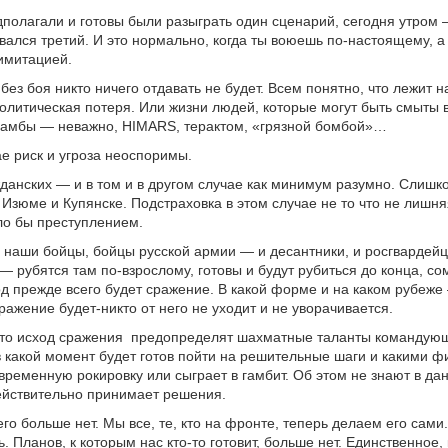
полагали и готовы были разыграть один сценарий, сегодня утром —
вался третий. И это нормально, когда ты воюешь по-настоящему, а
имитацией.
без боя никто ничего отдавать не будет. Всем понятно, что лежит н
литическая потеря. Или жизни людей, которые могут быть смыты в
дамбы — неважно, HIMARS, терактом, «грязной бомбой»…
е риск и угроза неоспоримы.
данских — и в том и в другом случае как минимум разумно. Слишк
 Изюме и Купянске. Подстраховка в этом случае не то что не лишн
ло бы преступлением.
то наши бойцы, бойцы русской армии — и десантники, и росгвардейц
— рубятся там по-взрослому, готовы и будут рубиться до конца, со
род прежде всего будет сражение. В какой форме и на каком рубеже
ражение будет-никто от него не уходит и не уворачивается.
что исход сражения предопределят шахматные таланты командующ
 в какой момент будет готов пойти на решительные шаги и какими ф
временную рокировку или сыграет в гамбит. Об этом не знают в д
действительно принимает решения.
го больше нет. Мы все, те, кто на фронте, теперь делаем его сами
. Планов, к которым нас кто-то готовит, больше нет. Единственное,