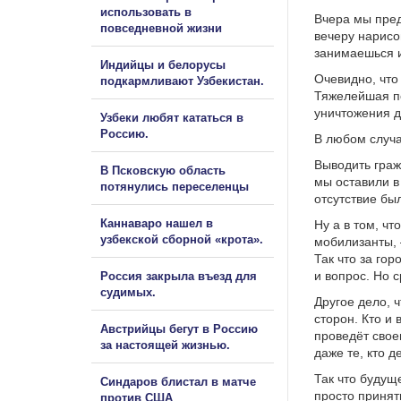
использовать в
Вчера мы пред
повседневной жизни
вечеру нарисо
занимаешься 
Индийцы и белорусы
Очевидно, что 
подкармливают Узбекистан.
Тяжелейшая по
уничтожения 
Узбеки любят кататься в
Россию.
В любом случа
Выводить граж
В Псковскую область
мы оставили в
потянулись переселенцы
отсутствие бы
Каннаваро нашел в
Ну а в том, ч
узбекской сборной «крота».
мобилизанты, 
Так что за го
и вопрос. Но с
Россия закрыла въезд для
судимых.
Другое дело, 
сторон. Кто и
Австрийцы бегут в Россию
проведёт свое
за настоящей жизнью.
даже те, кто 
Так что будуще
Синдаров блистал в матче
просто принять
против США