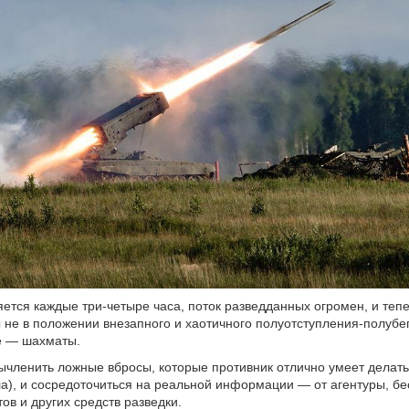
ется каждые три-четыре часа, поток разведданных огромен, и тепе
 не в положении внезапного и хаотичного полуотступления-полубег
е — шахматы.
членить ложные вбросы, которые противник отлично умеет делать
ла), и сосредоточиться на реальной информации — от агентуры, бе
ов и других средств разведки.