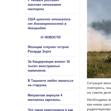
У «новых россиян»
массово отнимают
паспорта
США цинично отказались
от договоренностей в
Анкоридже
/// НОВОСТИ
Японцам откроют остров
Рихарда Зорге
За бандеровцев воюют 16
тысяч иностранных
наемников.
В Ташкенте любят жениться
Ситуация меня
на старухах.
повторюсь, мы
на самом дел
Мигрантам вернули 4
Необходимо вы
миллиона зарплаты.
как-никак шко
радиоперехват
Что такое криптокарта и как