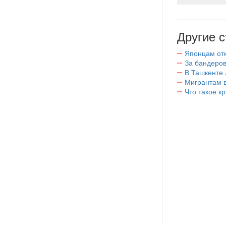
Другие с
Японцам отк
За бандеров
В Ташкенте 
Мигрантам в
Что такое к