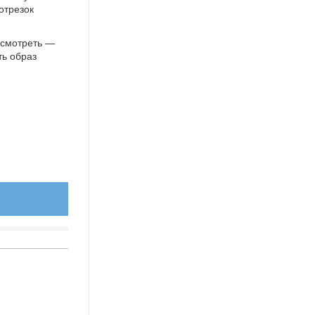
отрезок
ысмотреть —
ть образ