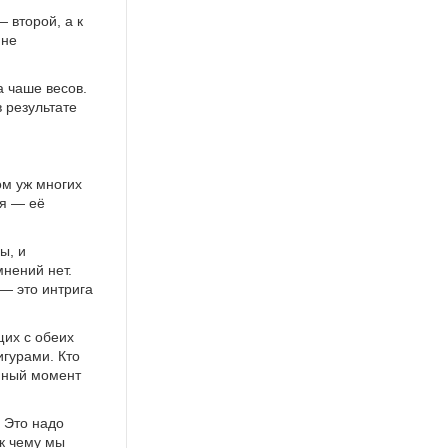
 второй, а к
 не
а чаше весов.
 результате
ом уж многих
яя — её
ы, и
мнений нет.
 — это интрига
их с обеих
игурами. Кто
анный момент
. Это надо
 к чему мы