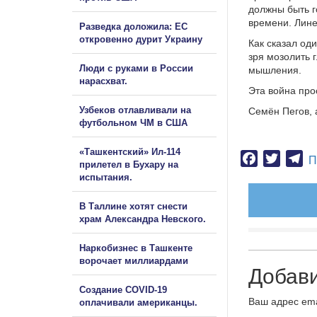
должны быть г
времени. Лин
Разведка доложила: ЕС
откровенно дурит Украину
Как сказал од
зря мозолить 
Люди с руками в России
мышления.
нарасхват.
Эта война пр
Узбеков отлавливали на
Семён Пегов, 
футбольном ЧМ в США
«Ташкентский» Ил-114
Facebook
Twitter
Te
П
прилетел в Бухару на
испытания.
В Таллине хотят снести
храм Александра Невского.
Наркобизнес в Ташкенте
ворочает миллиардами
Добав
Создание COVID-19
Ваш адрес ema
оплачивали американцы.