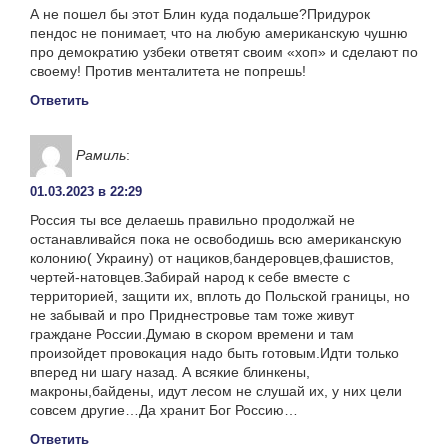
А не пошел бы этот Блин куда подальше?Придурок
пендос не понимает, что на любую американскую чушню
про демократию узбеки ответят своим «хоп» и сделают по
своему! Против менталитета не попрешь!
Ответить
Рамиль
:
01.03.2023 в 22:29
Россия ты все делаешь правильно продолжай не
останавливайся пока не освободишь всю американскую
колонию( Украину) от нациков,бандеровцев,фашистов,
чертей-натовцев.Забирай народ к себе вместе с
территорией, защити их, вплоть до Польской границы, но
не забывай и про Приднестровье там тоже живут
граждане России.Думаю в скором времени и там
произойдет провокация надо быть готовым.Идти только
вперед ни шагу назад. А всякие блинкены,
макроны,байдены, идут лесом не слушай их, у них цели
совсем другие…Да хранит Бог Россию…
Ответить