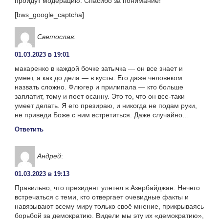
пройдут модерацию. Спасибо за понимание!
[bws_google_captcha]
Светослав
:
01.03.2023 в 19:01
макаренко в каждой бочке затычка — он все знает и
умеет, а как до дела — в кусты. Его даже человеком
назвать сложно. Флюгер и прилипала — кто больше
заплатит, тому и поет осанну. Это то, что он все-таки
умеет делать. Я его презираю, и никогда не подам руки,
не приведи Боже с ним встретиться. Даже случайно…
Ответить
Андрей
:
01.03.2023 в 19:13
Правильно, что президент улетел в Азербайджан. Нечего
встречаться с теми, кто отвергает очевидные факты и
навязывают всему миру только своё мнение, прикрываясь
борьбой за демократию. Видели мы эту их «демократию»,