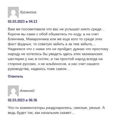
Хусанога
:
02.03.2023 в 04:13
Вам же посоветовали что вас не услышат никто среди…
Короче вы сами с обой обшаетесь по ходу, а на счет
Блинчика, Макарончика или же еще кого то среди этих
фаст фудных, то советую забить а за тем забыть…
Надеемся что с нами это не пройдет, думаю что простому
народу не хотелось бы увидеть здесь этих заокеанских
шестерек у нас в гостях, а так простой народ всегда на
стороне русских, э не альбиносов, а нас счет нашего
руководства, надеюсь тоже самое…
Ответить
Алексей
:
02.03.2023 в 06:36
Что-то комментаторы раздухарились, смелые, умные. А
ведь будет так, как начальник скажет…