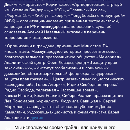
Дивижн», «Братство» Корчинского, «Артподготовка», «Тризуб
им. Степана Бандеры», «НСО», «Славянский союз»,
«Формат-18», «Хизб ут-Тахрир», «Фонд борьбы с коррупцией»
(ФБК) – организация-иноагент, признанная экстремистской,
запрещена в РФ и ликвидирована по решению суда; её
основатель Алексей Навальный включён в перечень
террористов и экстремистов.
* Организации и граждане, признанные Минюстом РФ
иноагентами: Международное историко-просветительское,
благотворительное и правозащитное общество «Мемориал»,
Аналитический центр Юрия Левады, фонд «В защиту прав
заключённых», «Институт глобализации и социальных
движений», «Благотворительный фонд охраны здоровья и
защиты прав граждан», «Центр независимых социологических
исследований», Голос Америки, Радио Свободная Европа/
Радио Свобода, телеканал «Настоящее время»,
Кавказ.Реалии, Крым.Реалии, Сибирь.Реалии, правозащитник
Лев Пономарёв, журналисты Людмила Савицкая и Сергей
Маркелов, главред газеты «Псковская губерния» Денис
Камалягин, художница-акционистка и фемактивистка Дарья
Апахончич. и
другие
.
Мы используем cookie-файлы для наилучшего
Все права защищены и охраняются законом. Любое