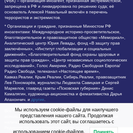
(ФБК) – организация-иноагент, признанная экстремистской,
запрещена в РФ и ликвидирована по решению суда; её
основатель Алексей Навальный включён в перечень
террористов и экстремистов.
* Организации и граждане, признанные Минюстом РФ
иноагентами: Международное историко-просветительское,
благотворительное и правозащитное общество «Мемориал»,
Аналитический центр Юрия Левады, фонд «В защиту прав
заключённых», «Институт глобализации и социальных
движений», «Благотворительный фонд охраны здоровья и
защиты прав граждан», «Центр независимых социологических
исследований», Голос Америки, Радио Свободная Европа/
Радио Свобода, телеканал «Настоящее время»,
Кавказ.Реалии, Крым.Реалии, Сибирь.Реалии, правозащитник
Лев Пономарёв, журналисты Людмила Савицкая и Сергей
Маркелов, главред газеты «Псковская губерния» Денис
Камалягин, художница-акционистка и фемактивистка Дарья
Апахончич. и
другие
.
Мы используем cookie-файлы для наилучшего
Все права защищены и охраняются законом. Любое
представления нашего сайта. Продолжая
использование материалов сайта допустимо при условии
использовать этот сайт, вы соглашаетесь с
наличия активной гиперссылки на Vesti.UZ.
Редакция не несет ответственности за достоверность
использованием cookie-файлов.
Принять