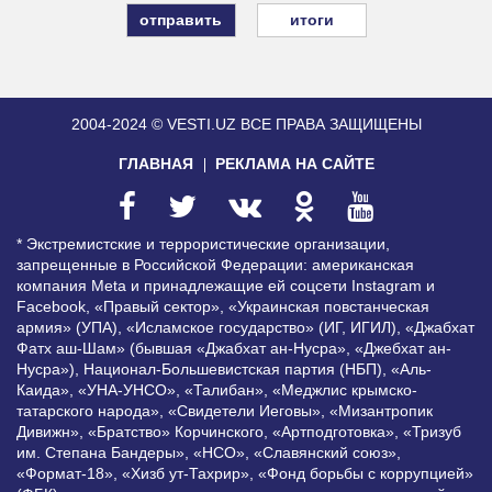
итоги
2004-2024 © VESTI.UZ
ВСЕ ПРАВА ЗАЩИЩЕНЫ
ГЛАВНАЯ
РЕКЛАМА НА САЙТЕ
* Экстремистские и террористические организации,
запрещенные в Российской Федерации: американская
компания Meta и принадлежащие ей соцсети Instagram и
Facebook, «Правый сектор», «Украинская повстанческая
армия» (УПА), «Исламское государство» (ИГ, ИГИЛ), «Джабхат
Фатх аш-Шам» (бывшая «Джабхат ан-Нусра», «Джебхат ан-
Нусра»), Национал-Большевистская партия (НБП), «Аль-
Каида», «УНА-УНСО», «Талибан», «Меджлис крымско-
татарского народа», «Свидетели Иеговы», «Мизантропик
Дивижн», «Братство» Корчинского, «Артподготовка», «Тризуб
им. Степана Бандеры», «НСО», «Славянский союз»,
«Формат-18», «Хизб ут-Тахрир», «Фонд борьбы с коррупцией»