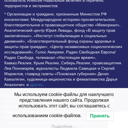
основатель Алексей Навальный включён в перечень
террористов и экстремистов.
* Организации и граждане, признанные Минюстом РФ
иноагентами: Международное историко-просветительское,
благотворительное и правозащитное общество «Мемориал»,
Аналитический центр Юрия Левады, фонд «В защиту прав
заключённых», «Институт глобализации и социальных
движений», «Благотворительный фонд охраны здоровья и
защиты прав граждан», «Центр независимых социологических
исследований», Голос Америки, Радио Свободная Европа/
Радио Свобода, телеканал «Настоящее время»,
Кавказ.Реалии, Крым.Реалии, Сибирь.Реалии, правозащитник
Лев Пономарёв, журналисты Людмила Савицкая и Сергей
Маркелов, главред газеты «Псковская губерния» Денис
Камалягин, художница-акционистка и фемактивистка Дарья
Апахончич. и
другие
.
Мы используем cookie-файлы для наилучшего
Все права защищены и охраняются законом. Любое
представления нашего сайта. Продолжая
использование материалов сайта допустимо при условии
использовать этот сайт, вы соглашаетесь с
наличия активной гиперссылки на Vesti.UZ.
Редакция не несет ответственности за достоверность
использованием cookie-файлов.
Принять
информации, опубликованной в рекламных объявлениях.
Редакция может не разделять мнения авторов статей
Подробнее…