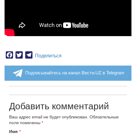
Facebook
Twitter
Telegram
Поделиться
Подписывайтесь на канал Вести.UZ в Telegram
Добавить комментарий
Ваш адрес email не будет опубликован.
Обязательные
поля помечены
*
Имя
*