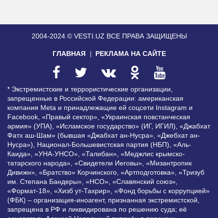
2004-2024 © VESTI.UZ
ВСЕ ПРАВА ЗАЩИЩЕНЫ
ГЛАВНАЯ
РЕКЛАМА НА САЙТЕ
* Экстремистские и террористические организации,
запрещенные в Российской Федерации: американская
компания Meta и принадлежащие ей соцсети Instagram и
Facebook, «Правый сектор», «Украинская повстанческая
армия» (УПА), «Исламское государство» (ИГ, ИГИЛ), «Джабхат
Фатх аш-Шам» (бывшая «Джабхат ан-Нусра», «Джебхат ан-
Нусра»), Национал-Большевистская партия (НБП), «Аль-
Каида», «УНА-УНСО», «Талибан», «Меджлис крымско-
татарского народа», «Свидетели Иеговы», «Мизантропик
Дивижн», «Братство» Корчинского, «Артподготовка», «Тризуб
им. Степана Бандеры», «НСО», «Славянский союз»,
«Формат-18», «Хизб ут-Тахрир», «Фонд борьбы с коррупцией»
(ФБК) – организация-иноагент, признанная экстремистской,
запрещена в РФ и ликвидирована по решению суда; её