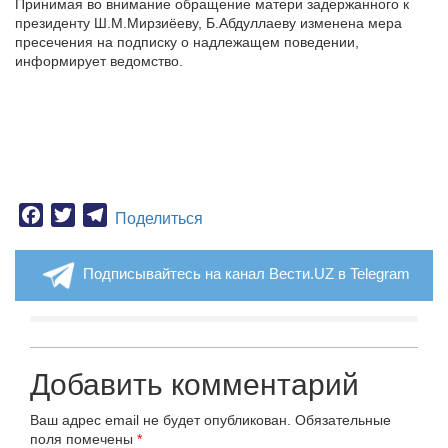
Принимая во внимание обращение матери задержанного к
президенту Ш.М.Мирзиёеву, Б.Абдуллаеву изменена мера
пресечения на подписку о надлежащем поведении,
информирует ведомство.
Facebook
Twitter
Telegram
Поделиться
Подписывайтесь на канал Вести.UZ в Telegram
Добавить комментарий
Ваш адрес email не будет опубликован.
Обязательные
поля помечены
*