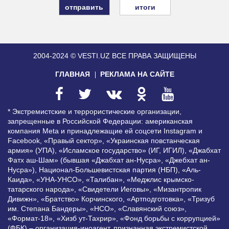
итоги
2004-2024 © VESTI.UZ
ВСЕ ПРАВА ЗАЩИЩЕНЫ
ГЛАВНАЯ
РЕКЛАМА НА САЙТЕ
* Экстремистские и террористические организации,
запрещенные в Российской Федерации: американская
компания Meta и принадлежащие ей соцсети Instagram и
Facebook, «Правый сектор», «Украинская повстанческая
армия» (УПА), «Исламское государство» (ИГ, ИГИЛ), «Джабхат
Фатх аш-Шам» (бывшая «Джабхат ан-Нусра», «Джебхат ан-
Нусра»), Национал-Большевистская партия (НБП), «Аль-
Каида», «УНА-УНСО», «Талибан», «Меджлис крымско-
татарского народа», «Свидетели Иеговы», «Мизантропик
Дивижн», «Братство» Корчинского, «Артподготовка», «Тризуб
им. Степана Бандеры», «НСО», «Славянский союз»,
«Формат-18», «Хизб ут-Тахрир», «Фонд борьбы с коррупцией»
(ФБК) – организация-иноагент, признанная экстремистской,