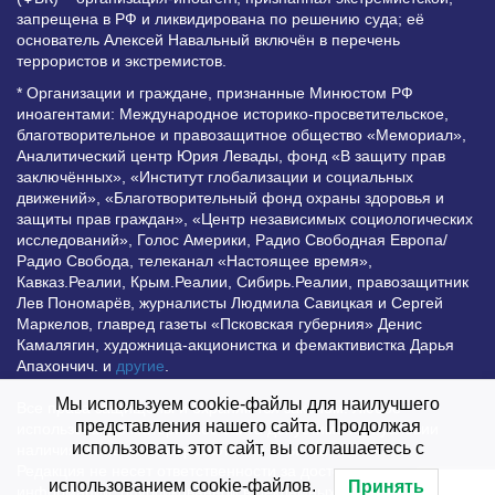
запрещена в РФ и ликвидирована по решению суда; её
основатель Алексей Навальный включён в перечень
террористов и экстремистов.
* Организации и граждане, признанные Минюстом РФ
иноагентами: Международное историко-просветительское,
благотворительное и правозащитное общество «Мемориал»,
Аналитический центр Юрия Левады, фонд «В защиту прав
заключённых», «Институт глобализации и социальных
движений», «Благотворительный фонд охраны здоровья и
защиты прав граждан», «Центр независимых социологических
исследований», Голос Америки, Радио Свободная Европа/
Радио Свобода, телеканал «Настоящее время»,
Кавказ.Реалии, Крым.Реалии, Сибирь.Реалии, правозащитник
Лев Пономарёв, журналисты Людмила Савицкая и Сергей
Маркелов, главред газеты «Псковская губерния» Денис
Камалягин, художница-акционистка и фемактивистка Дарья
Апахончич. и
другие
.
Мы используем cookie-файлы для наилучшего
Все права защищены и охраняются законом. Любое
представления нашего сайта. Продолжая
использование материалов сайта допустимо при условии
использовать этот сайт, вы соглашаетесь с
наличия активной гиперссылки на Vesti.UZ.
Редакция не несет ответственности за достоверность
использованием cookie-файлов.
Принять
информации, опубликованной в рекламных объявлениях.