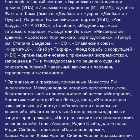
Facebook, «Правый сектор», «Украинская повстанческая
армия» (УПА), «Исламское государство» (ИГ, ИГИЛ), «Джабхат
Фатх аш-Шам» (бывшая «Джабхат ан-Нусра», «Джебхат ан-
Нусра»), Национал-Большевистская партия (НБП), «Аль-
Каида», «УНА-УНСО», «Талибан», «Меджлис крымско-
татарского народа», «Свидетели Иеговы», «Мизантропик
Дивижн», «Братство» Корчинского, «Артподготовка», «Тризуб
им. Степана Бандеры», «НСО», «Славянский союз»,
«Формат-18», «Хизб ут-Тахрир», «Фонд борьбы с коррупцией»
(ФБК) – организация-иноагент, признанная экстремистской,
запрещена в РФ и ликвидирована по решению суда; её
основатель Алексей Навальный включён в перечень
террористов и экстремистов.
* Организации и граждане, признанные Минюстом РФ
иноагентами: Международное историко-просветительское,
благотворительное и правозащитное общество «Мемориал»,
Аналитический центр Юрия Левады, фонд «В защиту прав
заключённых», «Институт глобализации и социальных
движений», «Благотворительный фонд охраны здоровья и
защиты прав граждан», «Центр независимых социологических
исследований», Голос Америки, Радио Свободная Европа/
Радио Свобода, телеканал «Настоящее время»,
Кавказ.Реалии, Крым.Реалии, Сибирь.Реалии, правозащитник