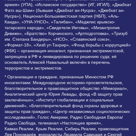
армия» (УПА), «Исламское государство» (ИГ, ИГИЛ), «Джабхат
Фатх аш-Шам» (бывшая «Джабхат ан-Нусра», «Джебхат ан-
Нусра»), Национал-Большевистская партия (НБП), «Аль-
Каида», «УНА-УНСО», «Талибан», «Меджлис крымско-
татарского народа», «Свидетели Иеговы», «Мизантропик
Дивижн», «Братство» Корчинского, «Артподготовка», «Тризуб
им. Степана Бандеры», «НСО», «Славянский союз»,
«Формат-18», «Хизб ут-Тахрир», «Фонд борьбы с коррупцией»
(ФБК) – организация-иноагент, признанная экстремистской,
запрещена в РФ и ликвидирована по решению суда; её
основатель Алексей Навальный включён в перечень
террористов и экстремистов.
* Организации и граждане, признанные Минюстом РФ
иноагентами: Международное историко-просветительское,
благотворительное и правозащитное общество «Мемориал»,
Аналитический центр Юрия Левады, фонд «В защиту прав
заключённых», «Институт глобализации и социальных
движений», «Благотворительный фонд охраны здоровья и
защиты прав граждан», «Центр независимых социологических
исследований», Голос Америки, Радио Свободная Европа/
Радио Свобода, телеканал «Настоящее время»,
Кавказ.Реалии, Крым.Реалии, Сибирь.Реалии, правозащитник
Лев Пономарёв, журналисты Людмила Савицкая и Сергей