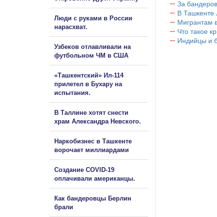
За бандеров
В Ташкенте 
Люди с руками в России
Мигрантам в
нарасхват.
Что такое к
Индийцы и 
Узбеков отлавливали на
футбольном ЧМ в США
«Ташкентский» Ил-114
прилетел в Бухару на
испытания.
В Таллине хотят снести
храм Александра Невского.
Наркобизнес в Ташкенте
ворочает миллиардами
Создание COVID-19
оплачивали американцы.
Как бандеровцы Берлин
брали