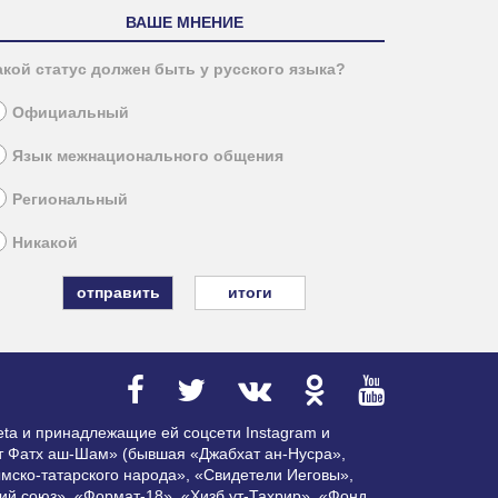
ВАШЕ МНЕНИЕ
акой статус должен быть у русского языка?
Официальный
Язык межнационального общения
Региональный
Никакой
итоги
ta и принадлежащие ей соцсети Instagram и
ат Фатх аш-Шам» (бывшая «Джабхат ан-Нусра»,
мско-татарского народа», «Свидетели Иеговы»,
ий союз», «Формат-18», «Хизб ут-Тахрир», «Фонд