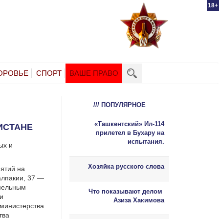
18+
ОРОВЬЕ
СПОРТ
ВАШЕ ПРАВО
/// ПОПУЛЯРНОЕ
«Ташкентский» Ил-114
ИСТАНЕ
прилетел в Бухару на
испытания.
ых и
Хозяйка русского слова
иятий на
алпакии, 37 —
емельным
Что показывают делом
 и
Азиза Хакимова
 министерства
тва