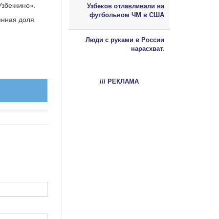
Узбеккино».
Узбеков отлавливали на
футбольном ЧМ в США
енная доля
Люди с руками в России
нарасхват.
/// РЕКЛАМА