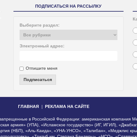
ПОДПИСАТЬСЯ НА РАССЫЛКУ
К
Выберите раздел:
Электронный адрес:
Отпишите меня
Подписаться
ГЛАВНАЯ
РЕКЛАМА НА САЙТЕ
, запрещенные в Российской Федерации: американская компания Me
еская армия» (УПА), «Исламское государство» (ИГ, ИГИЛ), «Джабх
артия (НБП), «Аль-Каида», «УНА-УНСО», «Талибан», «Меджлис кры
Артподготовка», «Тризуб им. Степана Бандеры», «НСО», «Славянск