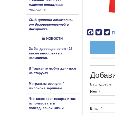
У «новых россиян»
массово отнимают
паспорта
США цинично отказались
от договоренностей в
Анкоридже
Facebook
Twitter
Te
П
/// НОВОСТИ
За бандеровцев воюют 16
тысяч иностранных
наемников.
В Ташкенте любят жениться
Добав
на старухах.
Мигрантам вернули 4
Ваш адрес ema
миллиона зарплаты.
Имя
*
Что такое криптокарта и как
использовать в
повседневной жизни
Email
*