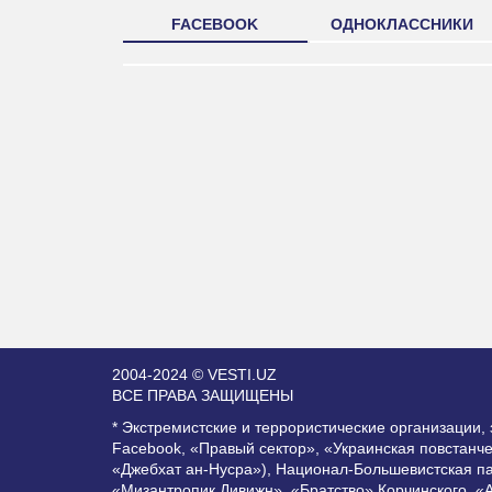
FACEBOOK
ОДНОКЛАССНИКИ
2004-2024 © VESTI.UZ
ВСЕ ПРАВА ЗАЩИЩЕНЫ
* Экстремистские и террористические организации
Facebook, «Правый сектор», «Украинская повстанч
«Джебхат ан-Нусра»), Национал-Большевистская п
«Мизантропик Дивижн», «Братство» Корчинского, «