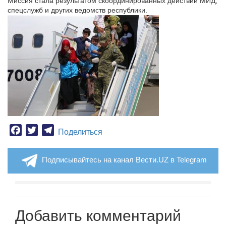
Миссия стала результатом скоординированных действий МИД,
спецслужб и других ведомств республики.
Facebook
Twitter
Telegram
Поделиться
Подписывайтесь на канал Вести.UZ в Telegram
Добавить комментарий