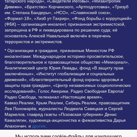
татарского народа», «Свидетели Иеговы», «Мизантропик
Дивижн», «Братство» Корчинского, «Артподготовка», «Тризуб
им. Степана Бандеры», «НСО», «Славянский союз»,
«Формат-18», «Хизб ут-Тахрир», «Фонд борьбы с коррупцией»
(ФБК) – организация-иноагент, признанная экстремистской,
запрещена в РФ и ликвидирована по решению суда; её
основатель Алексей Навальный включён в перечень
террористов и экстремистов.
* Организации и граждане, признанные Минюстом РФ
иноагентами: Международное историко-просветительское,
благотворительное и правозащитное общество «Мемориал»,
Аналитический центр Юрия Левады, фонд «В защиту прав
заключённых», «Институт глобализации и социальных
движений», «Благотворительный фонд охраны здоровья и
защиты прав граждан», «Центр независимых социологических
исследований», Голос Америки, Радио Свободная Европа/
Радио Свобода, телеканал «Настоящее время»,
Кавказ.Реалии, Крым.Реалии, Сибирь.Реалии, правозащитник
Лев Пономарёв, журналисты Людмила Савицкая и Сергей
Маркелов, главред газеты «Псковская губерния» Денис
Камалягин, художница-акционистка и фемактивистка Дарья
Апахончич. и
другие
.
Мы используем cookie-файлы для наилучшего