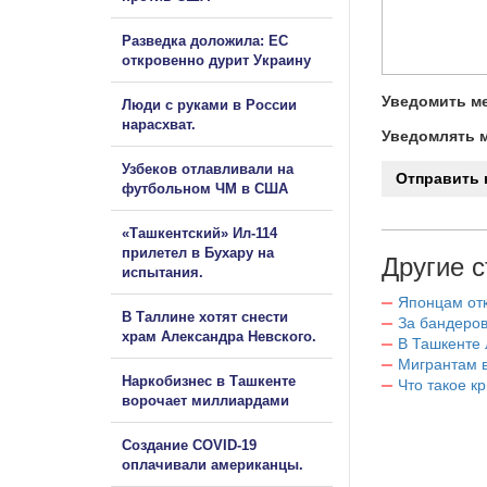
Разведка доложила: ЕС
откровенно дурит Украину
Уведомить ме
Люди с руками в России
нарасхват.
Уведомлять м
Узбеков отлавливали на
футбольном ЧМ в США
«Ташкентский» Ил-114
прилетел в Бухару на
Другие с
испытания.
Японцам отк
В Таллине хотят снести
За бандеров
храм Александра Невского.
В Ташкенте 
Мигрантам в
Наркобизнес в Ташкенте
Что такое к
ворочает миллиардами
Создание COVID-19
оплачивали американцы.