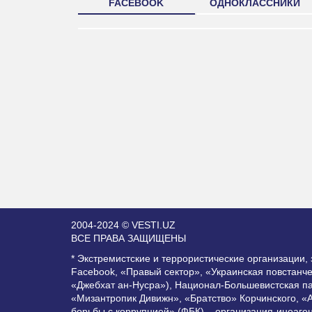
FACEBOOK
ОДНОКЛАССНИКИ
2004-2024 © VESTI.UZ
ВСЕ ПРАВА ЗАЩИЩЕНЫ
* Экстремистские и террористические организации
Facebook, «Правый сектор», «Украинская повстанч
«Джебхат ан-Нусра»), Национал-Большевистская п
«Мизантропик Дивижн», «Братство» Корчинского, «
борьбы с коррупцией» (ФБК) – организация-иноаге