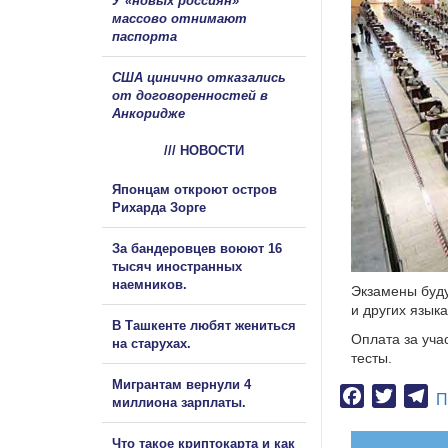
У «новых россиян»
массово отнимают
паспорта
США цинично отказались
от договоренностей в
Анкоридже
/// НОВОСТИ
Японцам откроют остров
Рихарда Зорге
За бандеровцев воюют 16
тысяч иностранных
наемников.
Экзамены будут
и других языка
В Ташкенте любят жениться
Оплата за уча
на старухах.
тесты.
Мигрантам вернули 4
Facebook
Twitter
Te
П
миллиона зарплаты.
Что такое криптокарта и как