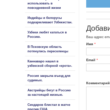
использовать в
повседневной жизни
Индийцы и белорусы
подкармливают Узбекистан.
Добав
Узбеки любят кататься в
Россию.
Ваш адрес ema
Имя
*
В Псковскую область
потянулись переселенцы
Email
*
Каннаваро нашел в
узбекской сборной «крота».
Россия закрыла въезд для
судимых.
Комментарий
Австрийцы бегут в Россию
за настоящей жизнью.
Синдаров блистал в матче
против США