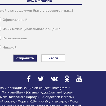
ВАШЕ МНЕНИЕ
акой статус должен быть у русского языка?
Официальный
Язык межнационального общения
Региональный
Никакой
итоги
ta и принадлежащие ей соцсети Instagram и
ат Фатх аш-Шам» (бывшая «Джабхат ан-Нусра»,
мско-татарского народа», «Свидетели Иеговы»,
ий союз», «Формат-18», «Хизб ут-Тахрир», «Фонд
по решению суда; её основатель Алексей Навальный