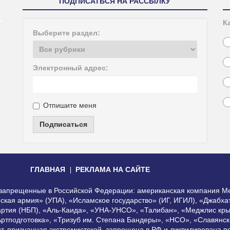
ПОДПИСАТЬСЯ НА РАССЫЛКУ
К
Выберите раздел:
Электронный адрес:
Отпишите меня
Подписаться
ГЛАВНАЯ
РЕКЛАМА НА САЙТЕ
, запрещенные в Российской Федерации: американская компания Me
еская армия» (УПА), «Исламское государство» (ИГ, ИГИЛ), «Джабх
артия (НБП), «Аль-Каида», «УНА-УНСО», «Талибан», «Меджлис кры
Артподготовка», «Тризуб им. Степана Бандеры», «НСО», «Славянск
нт, признанная экстремистской, запрещена в РФ и ликвидирована 