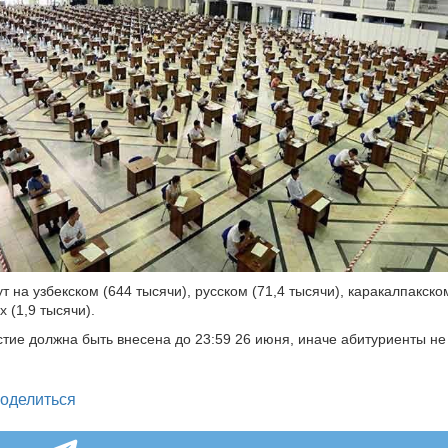
 на узбекском (644 тысячи), русском (71,4 тысячи), каракалпакско
х (1,9 тысячи).
стие должна быть внесена до 23:59 26 июня, иначе абитуриенты не
legram
оделиться