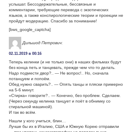
услышат. Бессодержательные, бессвязные и
комментарии, требующие перевода с экзотических
языков, а также конспирологические теории и проекции не
пройдут модерацию. Спасибо за понимание!
[bws_google_captcha]
Дильшод Петрович
:
02.11.2019 в 00:16
Теперь келинки (и не только они) в наших фильмах будут
без конца петь и танцевать, прежде чем что-то делать.
Надо подмести двор?.. — Не вопрос!.. Но, сначала
потанцуем и попоём.
Обед нужно сварить?.. — Опять танцы и пляски примерно
на 5-6 минут.
«Стирка» говорите?.. — Конечно, без проблем. Сделаем.
(Через секунду келинка танцует и поёт в обнимку со
стиральной машиной).
И так во всём.
Нашли у кого учиться, блин…
Лучше бы их в Италию, США и Южную Корею отправили
— там уровень кинематографии на порядок выше.