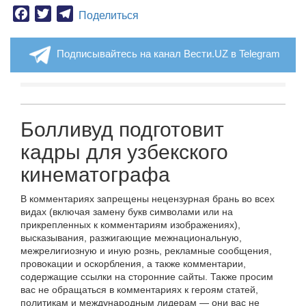
Facebook
Twitter
Telegram
Поделиться
Подписывайтесь на канал Вести.UZ в Telegram
Болливуд подготовит
кадры для узбекского
кинематографа
В комментариях запрещены нецензурная брань во всех
видах (включая замену букв символами или на
прикрепленных к комментариям изображениях),
высказывания, разжигающие межнациональную,
межрелигиозную и иную рознь, рекламные сообщения,
провокации и оскорбления, а также комментарии,
содержащие ссылки на сторонние сайты. Также просим
вас не обращаться в комментариях к героям статей,
политикам и международным лидерам — они вас не