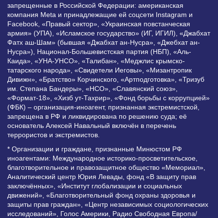
запрещенные в Российской Федерации: американская
компания Meta и принадлежащие ей соцсети Instagram и
Facebook, «Правый сектор», «Украинская повстанческая
армия» (УПА), «Исламское государство» (ИГ, ИГИЛ), «Джабхат
Фатх аш-Шам» (бывшая «Джабхат ан-Нусра», «Джебхат ан-
Нусра»), Национал-Большевистская партия (НБП), «Аль-
Каида», «УНА-УНСО», «Талибан», «Меджлис крымско-
татарского народа», «Свидетели Иеговы», «Мизантропик
Дивижн», «Братство» Корчинского, «Артподготовка», «Тризуб
им. Степана Бандеры», «НСО», «Славянский союз»,
«Формат-18», «Хизб ут-Тахрир», «Фонд борьбы с коррупцией»
(ФБК) – организация-иноагент, признанная экстремистской,
запрещена в РФ и ликвидирована по решению суда; её
основатель Алексей Навальный включён в перечень
террористов и экстремистов.
* Организации и граждане, признанные Минюстом РФ
иноагентами: Международное историко-просветительское,
благотворительное и правозащитное общество «Мемориал»,
Аналитический центр Юрия Левады, фонд «В защиту прав
заключённых», «Институт глобализации и социальных
движений», «Благотворительный фонд охраны здоровья и
защиты прав граждан», «Центр независимых социологических
исследований», Голос Америки, Радио Свободная Европа/