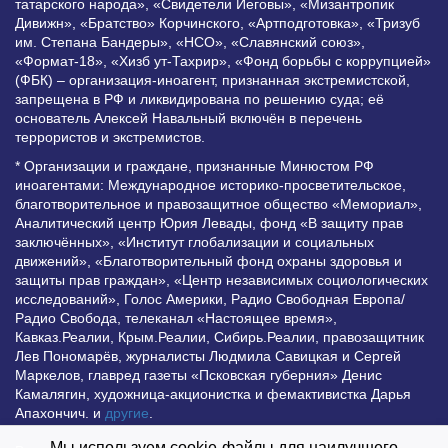
татарского народа», «Свидетели Иеговы», «Мизантропик
Дивижн», «Братство» Корчинского, «Артподготовка», «Тризуб
им. Степана Бандеры», «НСО», «Славянский союз»,
«Формат-18», «Хизб ут-Тахрир», «Фонд борьбы с коррупцией»
(ФБК) – организация-иноагент, признанная экстремистской,
запрещена в РФ и ликвидирована по решению суда; её
основатель Алексей Навальный включён в перечень
террористов и экстремистов.
* Организации и граждане, признанные Минюстом РФ
иноагентами: Международное историко-просветительское,
благотворительное и правозащитное общество «Мемориал»,
Аналитический центр Юрия Левады, фонд «В защиту прав
заключённых», «Институт глобализации и социальных
движений», «Благотворительный фонд охраны здоровья и
защиты прав граждан», «Центр независимых социологических
исследований», Голос Америки, Радио Свободная Европа/
Радио Свобода, телеканал «Настоящее время»,
Кавказ.Реалии, Крым.Реалии, Сибирь.Реалии, правозащитник
Лев Пономарёв, журналисты Людмила Савицкая и Сергей
Маркелов, главред газеты «Псковская губерния» Денис
Камалягин, художница-акционистка и фемактивистка Дарья
Апахончич. и
другие
.
Мы используем cookie-файлы для наилучшего