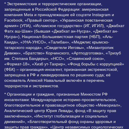
* Экстремистские и террористические организации,
запрещенные в Российской Федерации: американская
компания Meta и принадлежащие ей соцсети Instagram и
Facebook, «Правый сектор», «Украинская повстанческая
армия» (УПА), «Исламское государство» (ИГ, ИГИЛ), «Джабхат
Фатх аш-Шам» (бывшая «Джабхат ан-Нусра», «Джебхат ан-
Нусра»), Национал-Большевистская партия (НБП), «Аль-
Каида», «УНА-УНСО», «Талибан», «Меджлис крымско-
татарского народа», «Свидетели Иеговы», «Мизантропик
Дивижн», «Братство» Корчинского, «Артподготовка», «Тризуб
им. Степана Бандеры», «НСО», «Славянский союз»,
«Формат-18», «Хизб ут-Тахрир», «Фонд борьбы с коррупцией»
(ФБК) – организация-иноагент, признанная экстремистской,
запрещена в РФ и ликвидирована по решению суда; её
основатель Алексей Навальный включён в перечень
террористов и экстремистов.
* Организации и граждане, признанные Минюстом РФ
иноагентами: Международное историко-просветительское,
благотворительное и правозащитное общество «Мемориал»,
Аналитический центр Юрия Левады, фонд «В защиту прав
заключённых», «Институт глобализации и социальных
движений», «Благотворительный фонд охраны здоровья и
защиты прав граждан», «Центр независимых социологических