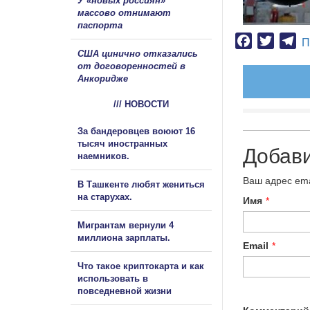
У «новых россиян»
массово отнимают
паспорта
Facebook
Twitter
Te
П
США цинично отказались
от договоренностей в
Анкоридже
/// НОВОСТИ
За бандеровцев воюют 16
тысяч иностранных
Добав
наемников.
Ваш адрес ema
В Ташкенте любят жениться
на старухах.
Имя
*
Мигрантам вернули 4
миллиона зарплаты.
Email
*
Что такое криптокарта и как
использовать в
повседневной жизни