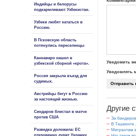
Комментарий
Индийцы и белорусы
подкармливают Узбекистан.
Узбеки любят кататься в
Россию.
В Псковскую область
потянулись переселенцы
Каннаваро нашел в
Уведомить ме
узбекской сборной «крота».
Уведомлять м
Россия закрыла въезд для
судимых.
Австрийцы бегут в Россию
за настоящей жизнью.
Другие с
Синдаров блистал в матче
против США
За бандеров
В Ташкенте 
Разведка доложила: ЕС
Мигрантам в
откровенно дурит Украину
Что такое к