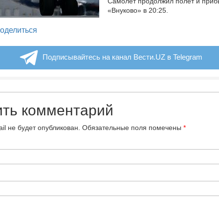
Самолет продолжил полет и приб
«Внуково» в 20:25.
legram
оделиться
Подписывайтесь на канал Вести.UZ в Telegram
ить комментарий
il не будет опубликован.
Обязательные поля помечены
*