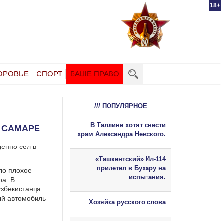
18+
ОРОВЬЕ
СПОРТ
ВАШЕ ПРАВО
/// ПОПУЛЯРНОЕ
В Таллине хотят снести
В САМАРЕ
храм Александра Невского.
денно сел в
«Ташкентский» Ил-114
прилетел в Бухару на
ло плохое
испытания.
ра. В
узбекистанца
ый автомобиль
Хозяйка русского слова