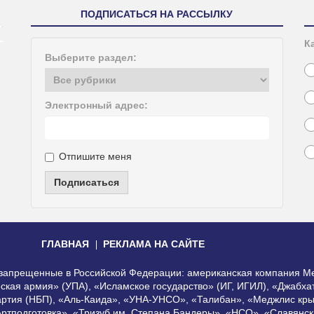
ПОДПИСАТЬСЯ НА РАССЫЛКУ
К
Выберите раздел:
Электронный адрес:
Отпишите меня
Подписаться
ГЛАВНАЯ
РЕКЛАМА НА САЙТЕ
, запрещенные в Российской Федерации: американская компания Me
еская армия» (УПА), «Исламское государство» (ИГ, ИГИЛ), «Джабх
артия (НБП), «Аль-Каида», «УНА-УНСО», «Талибан», «Меджлис кры
Артподготовка», «Тризуб им. Степана Бандеры», «НСО», «Славянск