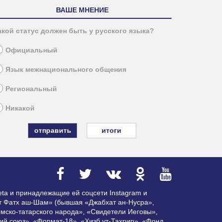
ВАШЕ МНЕНИЕ
акой статус должен быть у русского языка?
Официальный
Язык межнационального общения
Региональный
Никакой
итоги
ta и принадлежащие ей соцсети Instagram и
ат Фатх аш-Шам» (бывшая «Джабхат ан-Нусра»,
мско-татарского народа», «Свидетели Иеговы»,
ий союз», «Формат-18», «Хизб ут-Тахрир», «Фонд