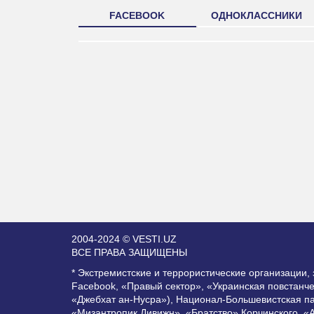
FACEBOOK
ОДНОКЛАССНИКИ
2004-2024 © VESTI.UZ
ВСЕ ПРАВА ЗАЩИЩЕНЫ
* Экстремистские и террористические организации
Facebook, «Правый сектор», «Украинская повстанч
«Джебхат ан-Нусра»), Национал-Большевистская п
«Мизантропик Дивижн», «Братство» Корчинского, «