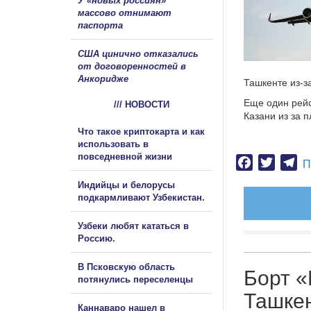
У «новых россиян»
массово отнимают
паспорта
США цинично отказались
от договоренностей в
Анкоридже
Ташкенте из-з
Еще один рейс
/// НОВОСТИ
Казани из за 
Что такое криптокарта и как
использовать в
повседневной жизни
Facebook
Twitter
Te
П
Индийцы и белорусы
подкармливают Узбекистан.
Узбеки любят кататься в
Россию.
В Псковскую область
Борт «
потянулись переселенцы
Ташкен
Каннаваро нашел в