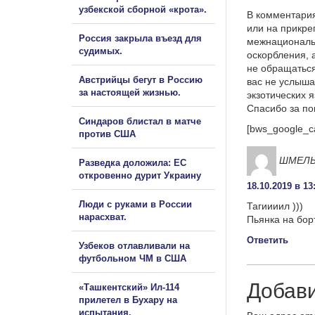
узбекской сборной «крота».
В комментария
или на прикре
Россия закрыла въезд для
межнациональ
судимых.
оскорбления, 
не обращаться
Австрийцы бегут в Россию
вас не услыша
за настоящей жизнью.
экзотических 
Спасибо за п
Синдаров блистал в матче
[bws_google_c
против США
ШМЕЛ
Разведка доложила: ЕС
откровенно дурит Украину
18.10.2019 в 13
Люди с руками в России
Тагиииил )))
нарасхват.
Пьянка на борт
Ответить
Узбеков отлавливали на
футбольном ЧМ в США
Добав
«Ташкентский» Ил-114
прилетел в Бухару на
испытания.