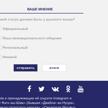
ВАШЕ МНЕНИЕ
акой статус должен быть у русского языка?
Официальный
Язык межнационального общения
Региональный
Никакой
итоги
ta и принадлежащие ей соцсети Instagram и
ат Фатх аш-Шам» (бывшая «Джабхат ан-Нусра»,
мско-татарского народа», «Свидетели Иеговы»,