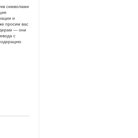
укв символами
щие
кации и
же просим вас
идерам — они
евода с
 модерацию.