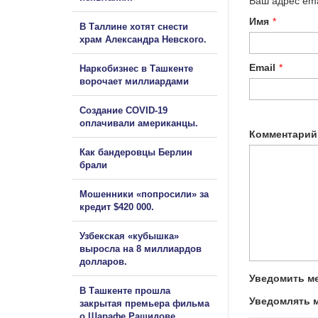
Ваш адрес ema
Имя
*
В Таллине хотят снести
храм Александра Невского.
Email
*
Наркобизнес в Ташкенте
ворочает миллиардами
Создание COVID-19
оплачивали американцы.
Комментарий
Как бандеровцы Берлин
брали
Мошенники «попросили» за
кредит $420 000.
Узбекская «кубышка»
выросла на 8 миллиардов
долларов.
Уведомить ме
В Ташкенте прошла
Уведомлять м
закрытая премьера фильма
о Шарафе Рашидове.