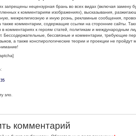
х запрещены нецензурная брань во всех видах (включая замену б
пленных к комментариям изображениях), высказывания, разжигаю
ную, межрелигиозную и иную рознь, рекламные сообщения, прово
а также комментарии, содержащие ссылки на сторонние сайты. Так
 в комментариях к героям статей, политикам и международным л
т. Бессодержательные, бессвязные и комментарии, требующие пер
языков, а также конспирологические теории и проекции не пройдут
онимание!
aptcha]
Ь
:
:35
у зло.
ить комментарий