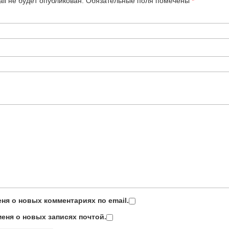
il не будет опубликован.
Обязательные поля помечены
*
ня о новых комментариях по email.
еня о новых записях почтой.