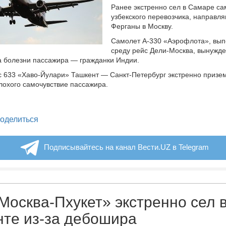
Ранее экстренно сел в Самаре са
узбекского перевозчика, направл
Ферганы в Москву.
Самолет А-330 «Аэрофлота», вы
среду рейс Дели-Москва, вынужде
а болезни пассажира — гражданки Индии.
 633 «Хаво-Йулари» Ташкент — Санкт-Петербург экстренно призе
плохого самочувствие пассажира.
legram
оделиться
Подписывайтесь на канал Вести.UZ в Telegram
Москва-Пхукет» экстренно сел 
те из-за дебошира