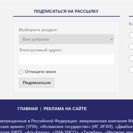
ПОДПИСАТЬСЯ НА РАССЫЛКУ
К
Выберите раздел:
Электронный адрес:
Отпишите меня
Подписаться
ГЛАВНАЯ
РЕКЛАМА НА САЙТЕ
, запрещенные в Российской Федерации: американская компания Me
еская армия» (УПА), «Исламское государство» (ИГ, ИГИЛ), «Джабх
артия (НБП), «Аль-Каида», «УНА-УНСО», «Талибан», «Меджлис кры