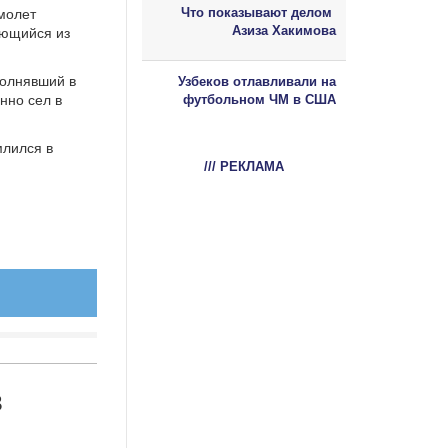
Что показывают делом
молет
Азиза Хакимова
яющийся из
полнявший в
Узбеков отлавливали на
нно сел в
футбольном ЧМ в США
млился в
/// РЕКЛАМА
в