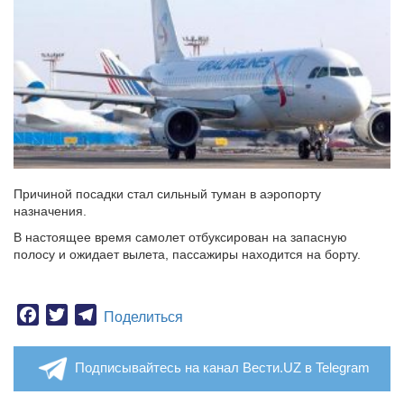
Причиной посадки стал сильный туман в аэропорту
назначения.
В настоящее время самолет отбуксирован на запасную
полосу и ожидает вылета, пассажиры находится на борту.
Facebook
Twitter
Telegram
Поделиться
Подписывайтесь на канал Вести.UZ в Telegram