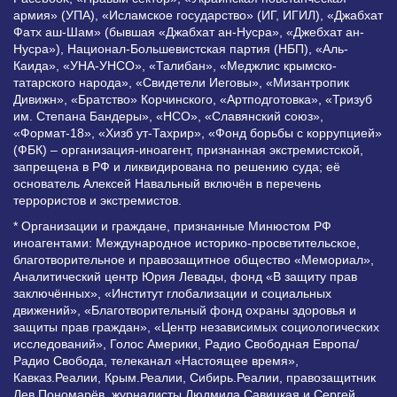
армия» (УПА), «Исламское государство» (ИГ, ИГИЛ), «Джабхат
Фатх аш-Шам» (бывшая «Джабхат ан-Нусра», «Джебхат ан-
Нусра»), Национал-Большевистская партия (НБП), «Аль-
Каида», «УНА-УНСО», «Талибан», «Меджлис крымско-
татарского народа», «Свидетели Иеговы», «Мизантропик
Дивижн», «Братство» Корчинского, «Артподготовка», «Тризуб
им. Степана Бандеры», «НСО», «Славянский союз»,
«Формат-18», «Хизб ут-Тахрир», «Фонд борьбы с коррупцией»
(ФБК) – организация-иноагент, признанная экстремистской,
запрещена в РФ и ликвидирована по решению суда; её
основатель Алексей Навальный включён в перечень
террористов и экстремистов.
* Организации и граждане, признанные Минюстом РФ
иноагентами: Международное историко-просветительское,
благотворительное и правозащитное общество «Мемориал»,
Аналитический центр Юрия Левады, фонд «В защиту прав
заключённых», «Институт глобализации и социальных
движений», «Благотворительный фонд охраны здоровья и
защиты прав граждан», «Центр независимых социологических
исследований», Голос Америки, Радио Свободная Европа/
Радио Свобода, телеканал «Настоящее время»,
Кавказ.Реалии, Крым.Реалии, Сибирь.Реалии, правозащитник
Лев Пономарёв, журналисты Людмила Савицкая и Сергей