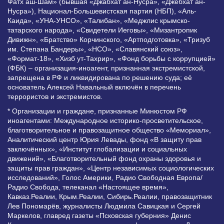
Фатх аш-Шам» (бывшая «Джабхат ан-Нусра», «Джебхат ан-
Нусра»), Национал-Большевистская партия (НБП), «Аль-
Каида», «УНА-УНСО», «Талибан», «Меджлис крымско-
татарского народа», «Свидетели Иеговы», «Мизантропик
Дивижн», «Братство» Корчинского, «Артподготовка», «Тризуб
им. Степана Бандеры», «НСО», «Славянский союз»,
«Формат-18», «Хизб ут-Тахрир», «Фонд борьбы с коррупцией»
(ФБК) – организация-иноагент, признанная экстремистской,
запрещена в РФ и ликвидирована по решению суда; её
основатель Алексей Навальный включён в перечень
террористов и экстремистов.
* Организации и граждане, признанные Минюстом РФ
иноагентами: Международное историко-просветительское,
благотворительное и правозащитное общество «Мемориал»,
Аналитический центр Юрия Левады, фонд «В защиту прав
заключённых», «Институт глобализации и социальных
движений», «Благотворительный фонд охраны здоровья и
защиты прав граждан», «Центр независимых социологических
исследований», Голос Америки, Радио Свободная Европа/
Радио Свобода, телеканал «Настоящее время»,
Кавказ.Реалии, Крым.Реалии, Сибирь.Реалии, правозащитник
Лев Пономарёв, журналисты Людмила Савицкая и Сергей
Маркелов, главред газеты «Псковская губерния» Денис