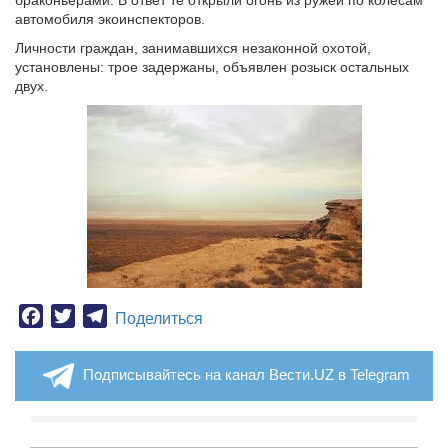
браконьерами. В ответ те открыли огонь из ружей по колесам
автомобиля экоинспекторов.
Личности граждан, занимавшихся незаконной охотой,
установлены: трое задержаны, объявлен розыск остальных
двух.
Facebook
Twitter
Telegram
Поделиться
Подписывайтесь на канал Вести.UZ в Telegram