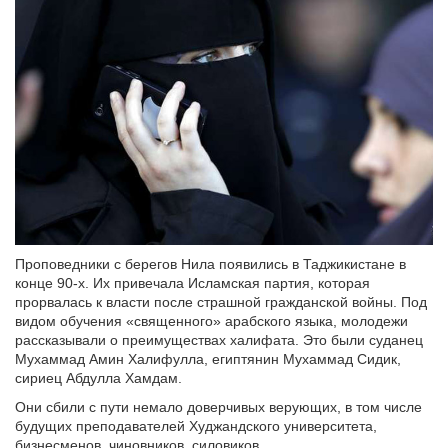
Проповедники с берегов Нила появились в Таджикистане в
конце 90-х. Их привечала Исламская партия, которая
прорвалась к власти после страшной гражданской войны. Под
видом обучения «священного» арабского языка, молодежи
рассказывали о преимуществах халифата. Это были суданец
Мухаммад Амин Халифулла, египтянин Мухаммад Сидик,
сириец Абдулла Хамдам.
Они сбили с пути немало доверчивых верующих, в том числе
будущих преподавателей Худжандского университета,
бизнесменов, чиновников, силовиков.