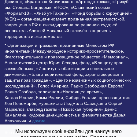
Дивижн», «Братство» Корчинского, «Артподготовка», «Тризуб
им. Степана Бандеры», «НСО», «Славянский союз»,
«Формат-18», «Хизб ут-Тахрир», «Фонд борьбы с коррупцией»
(ФБК) – организация-иноагент, признанная экстремистской,
запрещена в РФ и ликвидирована по решению суда; её
основатель Алексей Навальный включён в перечень
террористов и экстремистов.
* Организации и граждане, признанные Минюстом РФ
иноагентами: Международное историко-просветительское,
благотворительное и правозащитное общество «Мемориал»,
Аналитический центр Юрия Левады, фонд «В защиту прав
заключённых», «Институт глобализации и социальных
движений», «Благотворительный фонд охраны здоровья и
защиты прав граждан», «Центр независимых социологических
исследований», Голос Америки, Радио Свободная Европа/
Радио Свобода, телеканал «Настоящее время»,
Кавказ.Реалии, Крым.Реалии, Сибирь.Реалии, правозащитник
Лев Пономарёв, журналисты Людмила Савицкая и Сергей
Маркелов, главред газеты «Псковская губерния» Денис
Камалягин, художница-акционистка и фемактивистка Дарья
Апахончич. и
другие
.
Мы используем cookie-файлы для наилучшего
Все права защищены и охраняются законом. Любое