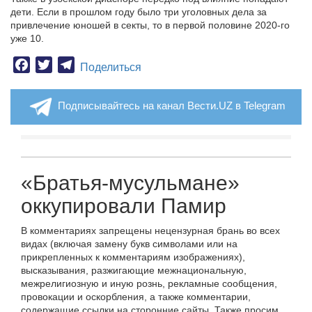
дети. Если в прошлом году было три уголовных дела за
привлечение юношей в секты, то в первой половине 2020-го
уже 10.
Facebook
Twitter
Telegram
Поделиться
Подписывайтесь на канал Вести.UZ в Telegram
«Братья-мусульмане»
оккупировали Памир
В комментариях запрещены нецензурная брань во всех
видах (включая замену букв символами или на
прикрепленных к комментариям изображениях),
высказывания, разжигающие межнациональную,
межрелигиозную и иную рознь, рекламные сообщения,
провокации и оскорбления, а также комментарии,
содержащие ссылки на сторонние сайты. Также просим