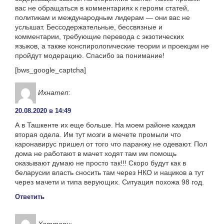
вас не обращаться в комментариях к героям статей,
политикам и международным лидерам — они вас не
услышат. Бессодержательные, бессвязные и
комментарии, требующие перевода с экзотических
языков, а также конспирологические теории и проекции не
пройдут модерацию. Спасибо за понимание!
[bws_google_captcha]
Ихнатеп
:
20.08.2020 в 14:49
А в Ташкенте их еще больше. На моем районе каждая
вторая одела. Им тут мозги в мечете промыли что
каронавирус пришел от того что паранжу не одевают. Пол
дома не работают в мачет ходят там им помощь
оказывают думаю не просто так!!! Скоро будут как в
беларусии власть сносить там через НКО и нациков a тут
через мачети и типа верующих. Ситуация похожа 98 год.
Ответить
Хаттори
: