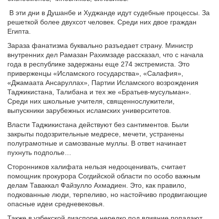
В эти дни в Душанбе и Худжанде идут судебные процессы. За
решеткой более двухсот человек. Среди них двое граждан
Египта.
Зараза фанатизма буквально разъедает страну. Министр
внутренних дел Рамазан Рахимзаде рассказал, что с начала
года в республике задержаны еще 274 экстремиста. Это
приверженцы «Исламского государства», «Салафия»,
«Джамаата Ансаруллах», Партии Исламского возрождения
Таджикистана, Талибана и тех же «Братьев-мусульман».
Среди них школьные учителя, священнослужители,
выпускники зарубежных исламских университетов.
Власти Таджикистана действуют без сантиментов. Были
закрыты подозрительные медресе, мечети, устранены
полуграмотные и самозваные муллы. В ответ начинает
пухнуть подполье…
Сторонников халифата нельзя недооценивать, считает
помощник прокурора Согдийской области по особо важным
делам Таваккал Файзулло Ахмадиен. Это, как правило,
подкованные люди, терпеливо, но настойчиво продвигающие
опасные идеи средневековья.
Также в узбекской диаспоре нередко под влияние попадают