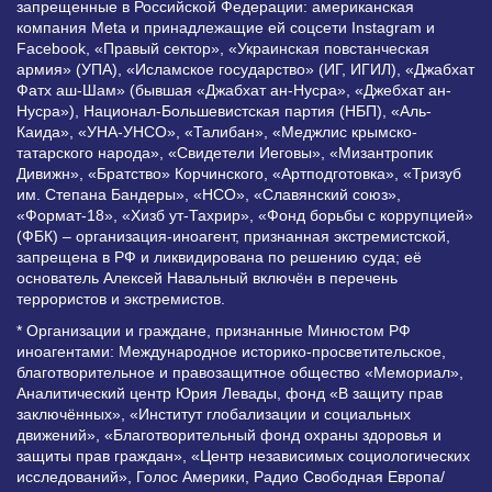
запрещенные в Российской Федерации: американская
компания Meta и принадлежащие ей соцсети Instagram и
Facebook, «Правый сектор», «Украинская повстанческая
армия» (УПА), «Исламское государство» (ИГ, ИГИЛ), «Джабхат
Фатх аш-Шам» (бывшая «Джабхат ан-Нусра», «Джебхат ан-
Нусра»), Национал-Большевистская партия (НБП), «Аль-
Каида», «УНА-УНСО», «Талибан», «Меджлис крымско-
татарского народа», «Свидетели Иеговы», «Мизантропик
Дивижн», «Братство» Корчинского, «Артподготовка», «Тризуб
им. Степана Бандеры», «НСО», «Славянский союз»,
«Формат-18», «Хизб ут-Тахрир», «Фонд борьбы с коррупцией»
(ФБК) – организация-иноагент, признанная экстремистской,
запрещена в РФ и ликвидирована по решению суда; её
основатель Алексей Навальный включён в перечень
террористов и экстремистов.
* Организации и граждане, признанные Минюстом РФ
иноагентами: Международное историко-просветительское,
благотворительное и правозащитное общество «Мемориал»,
Аналитический центр Юрия Левады, фонд «В защиту прав
заключённых», «Институт глобализации и социальных
движений», «Благотворительный фонд охраны здоровья и
защиты прав граждан», «Центр независимых социологических
исследований», Голос Америки, Радио Свободная Европа/