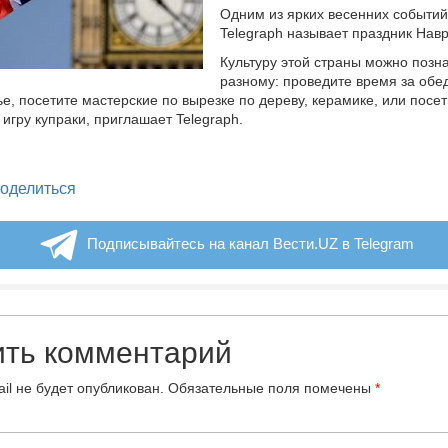
Одним из ярких весенних событий
Telegraph называет праздник Навр
Культуру этой страны можно позна
разному: проведите время за обе
ье, посетите мастерские по вырезке по дереву, керамике, или посе
игру купраки, приглашает Telegraph.
legram
оделиться
Подписывайтесь на канал Вести.UZ в Telegram
ить комментарий
il не будет опубликован.
Обязательные поля помечены
*