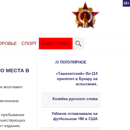
18+
ОРОВЬЕ
СПОРТ
ВАШЕ ПРАВО
/// ПОПУЛЯРНОЕ
О МЕСТА В
«Ташкентский» Ил-114
прилетел в Бухару на
испытания.
к возглавил
Хозяйка русского слова
в весеннюю
Узбеков отлавливали на
л пребывание
футбольном ЧМ в США
утешествующих
ет издание.