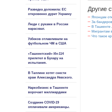
Другие с
Разведка доложила: ЕС
откровенно дурит Украину
Японцам отк
За бандеров
Люди с руками в России
В Ташкенте 
нарасхват.
Мигрантам в
Что такое к
Узбеков отлавливали на
футбольном ЧМ в США
«Ташкентский» Ил-114
прилетел в Бухару на
испытания.
В Таллине хотят снести
храм Александра Невского.
Наркобизнес в Ташкенте
ворочает миллиардами
Создание COVID-19
оплачивали американцы.