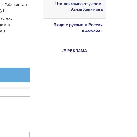
Что показывают делом
 в Узбекистан
Азиза Хакимова
уз.
ть по-
дом в
Люди с руками в России
тите
нарасхват.
/// РЕКЛАМА