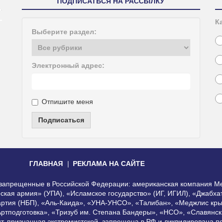
ПОДПИСАТЬСЯ НА РАССЫЛКУ
К
Выберите раздел:
Электронный адрес:
Отпишите меня
Подписаться
ГЛАВНАЯ
РЕКЛАМА НА САЙТЕ
, запрещенные в Российской Федерации: американская компания Me
еская армия» (УПА), «Исламское государство» (ИГ, ИГИЛ), «Джабх
артия (НБП), «Аль-Каида», «УНА-УНСО», «Талибан», «Меджлис кры
Артподготовка», «Тризуб им. Степана Бандеры», «НСО», «Славянск
нт, признанная экстремистской, запрещена в РФ и ликвидирована 