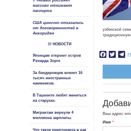
У «новых россиян»
массово отнимают
паспорта
США цинично отказались
от договоренностей в
узбекской сем
Анкоридже
традиционную 
/// НОВОСТИ
Facebook
Twitter
Te
П
Японцам откроют остров
Рихарда Зорге
За бандеровцев воюют 16
тысяч иностранных
наемников.
В Ташкенте любят жениться
на старухах.
Добав
Мигрантам вернули 4
Ваш адрес ema
миллиона зарплаты.
Имя
*
Что такое криптокарта и как