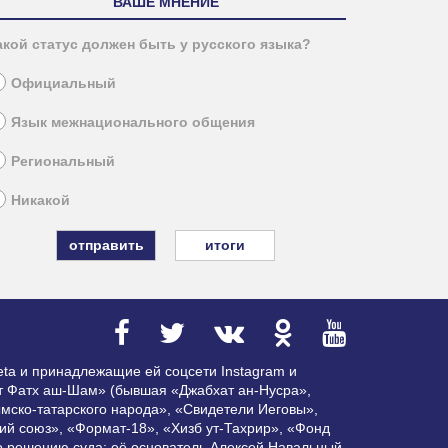
ВАШЕ МНЕНИЕ
акой статус должен быть у русского языка?
Официальный
Язык межнационального общения
Региональный
Никакой
итоги
ta и принадлежащие ей соцсети Instagram и
ат Фатх аш-Шам» (бывшая «Джабхат ан-Нусра»,
мско-татарского народа», «Свидетели Иеговы»,
ий союз», «Формат-18», «Хизб ут-Тахрир», «Фонд
по решению суда; её основатель Алексей Навальный