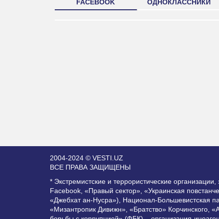
FACEBOOK
ОДНОКЛАССНИКИ
2004-2024 © VESTI.UZ
ВСЕ ПРАВА ЗАЩИЩЕНЫ
* Экстремистские и террористические организации
Facebook, «Правый сектор», «Украинская повстанч
«Джебхат ан-Нусра»), Национал-Большевистская п
«Мизантропик Дивижн», «Братство» Корчинского, «
борьбы с коррупцией» (ФБК) – организация-иноаге