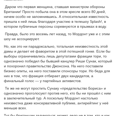
Даром что первая женщина, ставшая министром обороны
Британии! Просто побыла она в этом кресле всего 80 дней,
ничем особо не запомнившись. А относительная известность
пришла к ней лишь благодаря участию в телешоу Splash!, в
котором публичные персоны соревнуются в прыжках в воду.
Правда, было это восемь лет назад, то Мордонт уже и с этим
шоу не ассоциируют.
Но, как это ни парадоксально, тотальная неизвестность этой
дамы и делает её фаворитом в этой потешной гонке. Если бы
выборы ограничивались лишь депутатами фракции тори, то
однозначно победил бы бывший канцлер Риши Сунак, который
и похоронил правительство Джонсона. На него поставили
бизнес-элиты, на него поставили спонсоры тори. Но беда для
них в том, что фракция отбирает двух кандидатов, а
финальный голос — у партийных активистов.
Те же не могут простить Сунаку «предательство Бориса» и
однозначно проголосуют против него, кто бы ни прошёл с ним
в заключительный тур. А поскольку Мордонт настолько
неизвестна даже консервативной публике, антирейтинг у неё
меньше всех.
Тут бы британцам задуматься: может, дело не в том, кто и как