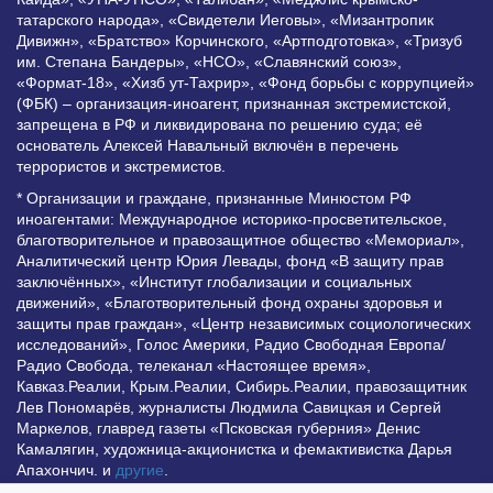
татарского народа», «Свидетели Иеговы», «Мизантропик
Дивижн», «Братство» Корчинского, «Артподготовка», «Тризуб
им. Степана Бандеры», «НСО», «Славянский союз»,
«Формат-18», «Хизб ут-Тахрир», «Фонд борьбы с коррупцией»
(ФБК) – организация-иноагент, признанная экстремистской,
запрещена в РФ и ликвидирована по решению суда; её
основатель Алексей Навальный включён в перечень
террористов и экстремистов.
* Организации и граждане, признанные Минюстом РФ
иноагентами: Международное историко-просветительское,
благотворительное и правозащитное общество «Мемориал»,
Аналитический центр Юрия Левады, фонд «В защиту прав
заключённых», «Институт глобализации и социальных
движений», «Благотворительный фонд охраны здоровья и
защиты прав граждан», «Центр независимых социологических
исследований», Голос Америки, Радио Свободная Европа/
Радио Свобода, телеканал «Настоящее время»,
Кавказ.Реалии, Крым.Реалии, Сибирь.Реалии, правозащитник
Лев Пономарёв, журналисты Людмила Савицкая и Сергей
Маркелов, главред газеты «Псковская губерния» Денис
Камалягин, художница-акционистка и фемактивистка Дарья
Апахончич. и
другие
.