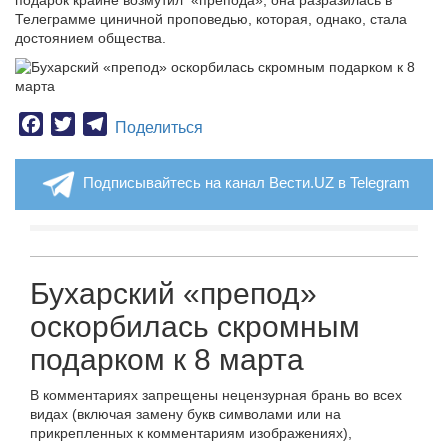
подарок крайне возмутил «препода», она разразилась в
Телеграмме циничной проповедью, которая, однако, стала
достоянием общества.
Facebook
Twitter
Telegram
Поделиться
Подписывайтесь на канал Вести.UZ в Telegram
Бухарский «препод»
оскорбилась скромным
подарком к 8 марта
В комментариях запрещены нецензурная брань во всех
видах (включая замену букв символами или на
прикрепленных к комментариям изображениях),