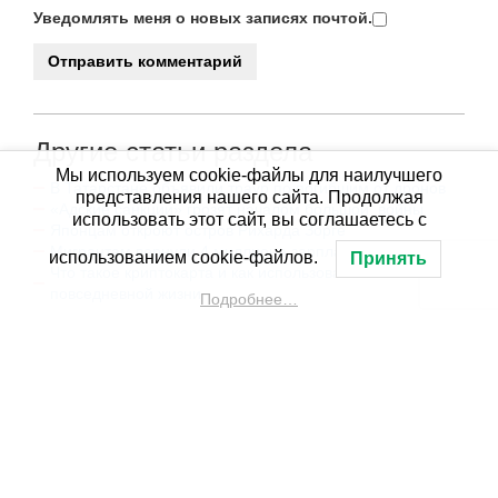
Уведомлять меня о новых записях почтой.
Другие статьи раздела
Мы используем cookie-файлы для наилучшего
В Татарстане объявили траур по погибшим от дронов
представления нашего сайта. Продолжая
«Адские санкции» грозят началом большой войны
использовать этот сайт, вы соглашаетесь с
Японцам откроют остров Рихарда Зорге
Мигрантам вернули 4 миллиона зарплаты.
использованием cookie-файлов.
Принять
Что такое криптокарта и как использовать в
повседневной жизни
Подробнее…