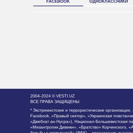
FACEBOOK
ОДНОКЛАССНИКИ
2004-2024 © VESTI.UZ
ВСЕ ПРАВА ЗАЩИЩЕНЫ
* Экстремистские и террористические организации
Facebook, «Правый сектор», «Украинская повстанч
«Джебхат ан-Нусра»), Национал-Большевистская п
«Мизантропик Дивижн», «Братство» Корчинского, «
борьбы с коррупцией» (ФБК) – организация-иноаге