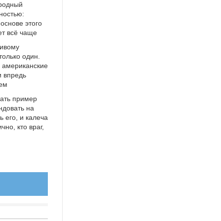
ародный
ностью:
 основе этого
ет всё чаще
ливому
только один.
о американские
и впредь
ием
дать пример
ндовать на
ь его, и калеча
но, кто враг,