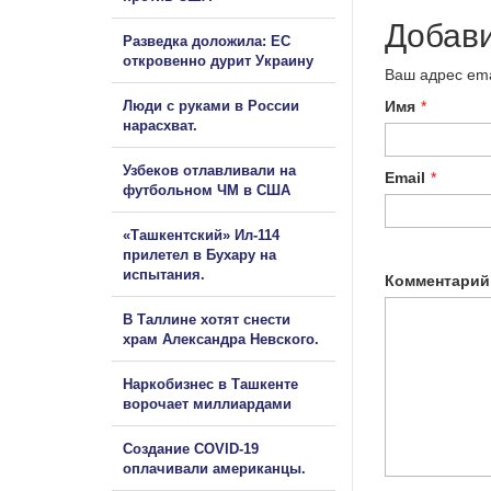
Добав
Разведка доложила: ЕС
откровенно дурит Украину
Ваш адрес ema
Люди с руками в России
Имя
*
нарасхват.
Узбеков отлавливали на
Email
*
футбольном ЧМ в США
«Ташкентский» Ил-114
прилетел в Бухару на
испытания.
Комментарий
В Таллине хотят снести
храм Александра Невского.
Наркобизнес в Ташкенте
ворочает миллиардами
Создание COVID-19
оплачивали американцы.