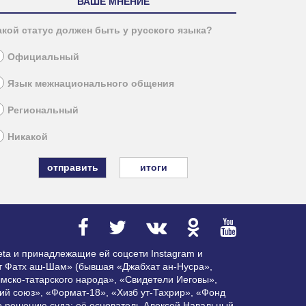
ВАШЕ МНЕНИЕ
акой статус должен быть у русского языка?
Официальный
Язык межнационального общения
Региональный
Никакой
итоги
ta и принадлежащие ей соцсети Instagram и
ат Фатх аш-Шам» (бывшая «Джабхат ан-Нусра»,
мско-татарского народа», «Свидетели Иеговы»,
ий союз», «Формат-18», «Хизб ут-Тахрир», «Фонд
по решению суда; её основатель Алексей Навальный