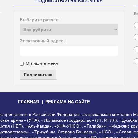
ПОДПИСАТЬСЯ НА РАССЫЛКУ
К
Выберите раздел:
Электронный адрес:
Отпишите меня
Подписаться
ГЛАВНАЯ
РЕКЛАМА НА САЙТЕ
, запрещенные в Российской Федерации: американская компания Me
еская армия» (УПА), «Исламское государство» (ИГ, ИГИЛ), «Джабх
артия (НБП), «Аль-Каида», «УНА-УНСО», «Талибан», «Меджлис кры
Артподготовка», «Тризуб им. Степана Бандеры», «НСО», «Славянск
нт, признанная экстремистской, запрещена в РФ и ликвидирована 