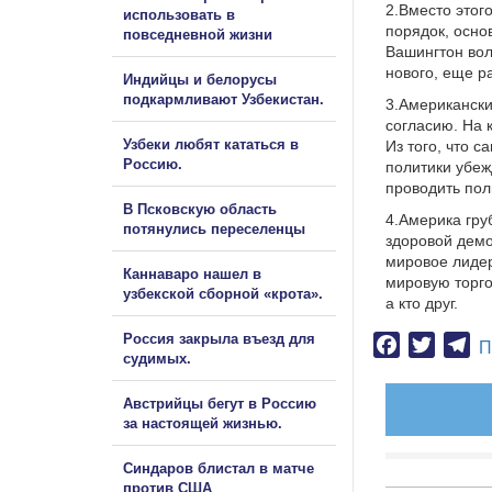
2.Вместо этог
использовать в
порядок, осно
повседневной жизни
Вашингтон вол
нового, еще р
Индийцы и белорусы
подкармливают Узбекистан.
3.Американски
согласию. На 
Узбеки любят кататься в
Из того, что 
Россию.
политики убеж
проводить пол
В Псковскую область
4.Америка гру
потянулись переселенцы
здоровой демо
мировое лидерс
Каннаваро нашел в
мировую торго
узбекской сборной «крота».
а кто друг.
Россия закрыла въезд для
Facebook
Twitter
Te
П
судимых.
Австрийцы бегут в Россию
за настоящей жизнью.
Синдаров блистал в матче
против США