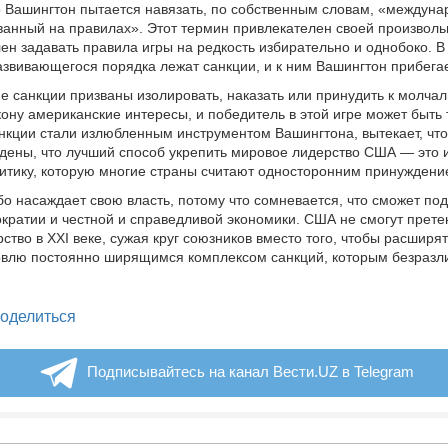
о Вашингтон пытается навязать, по собственным словам, «междун
ванный на правилах». Этот термин привлекателен своей произволь
ен задавать правила игры на редкость избирательно и однобоко. В
азвивающегося порядка лежат санкции, и к ним Вашингтон прибега
е санкции призваны изолировать, наказать или принудить к молча
кону американские интересы, и победитель в этой игре может быть 
санкции стали излюбленным инструментом Вашингтона, вытекает, чт
дены, что лучший способ укрепить мировое лидерство США — это 
итику, которую многие страны считают односторонним принужден
бо насаждает свою власть, потому что сомневается, что сможет по
кратии и честной и справедливой экономики. США не смогут прете
тво в XXI веке, сужая круг союзников вместо того, чтобы расширят
влю постоянно ширящимся комплексом санкций, которым безразлич
legram
оделиться
Подписывайтесь на канал Вести.UZ в Telegram