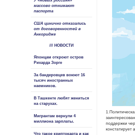
У «новых россиян»
массово отнимают
паспорта
США цинично отказались
от договоренностей в
Анкоридже
/// НОВОСТИ
Японцам откроют остров
Рихарда Зорге
За бандеровцев воюют 16
тысяч иностранных
наемников.
В Ташкенте любят жениться
на старухах.
1.Политическа
Мигрантам вернули 4
заинтересован
миллиона зарплаты.
поддержки чер
констатирует а
Что такое криптокарта и как