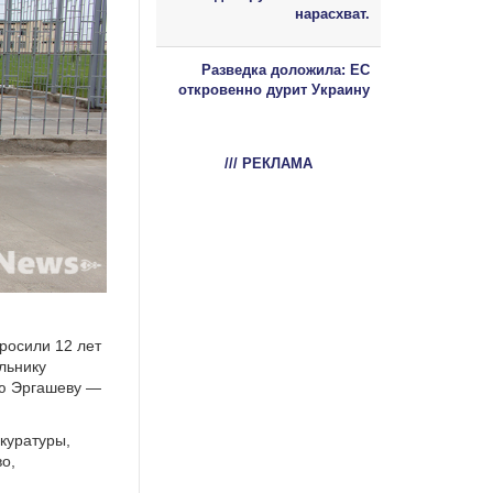
нарасхват.
Разведка доложила: ЕС
откровенно дурит Украину
/// РЕКЛАМА
росили 12 лет
льнику
лю Эргашеву —
куратуры,
о,