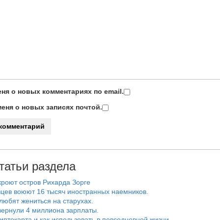
ня о новых комментариях по email.
еня о новых записях почтой.
татьи раздела
роют остров Рихарда Зорге
цев воюют 16 тысяч иностранных наемников.
любят жениться на старухах.
ернули 4 миллиона зарплаты.
риптокарта и как использовать в повседневной жизни