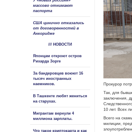
У «новых россиян»
массово отнимают
паспорта
США цинично отказались
от договоренностей в
Анкоридже
/// НОВОСТИ
Японцам откроют остров
Рихарда Зорге
За бандеровцев воюют 16
тысяч иностранных
наемников.
Прокурор потр
Так, для бывш
В Ташкенте любят жениться
заключения, д
на старухах.
Следственного
10 лет. Всех л
Мигрантам вернули 4
Всего на скам
миллиона зарплаты.
милиции, пред
злоупотреблен
Что такое криптокарта и как