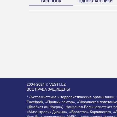
FACEBOOK
ОДНОКЛАССНИКИ
2004-2024 © VESTI.UZ
ВСЕ ПРАВА ЗАЩИЩЕНЫ
* Экстремистские и террористические организации
Facebook, «Правый сектор», «Украинская повстанч
«Джебхат ан-Нусра»), Национал-Большевистская п
«Мизантропик Дивижн», «Братство» Корчинского, «
борьбы с коррупцией» (ФБК) – организация-иноаге