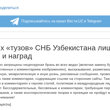
legram
оделиться
Подписывайтесь на канал Вести.UZ в Telegram
х «тузов» СНБ Узбекистана ли
 и наград
х запрещены нецензурная брань во всех видах (включая замену б
пленных к комментариям изображениях), высказывания, разжигаю
ную, межрелигиозную и иную рознь, рекламные сообщения, прово
а также комментарии, содержащие ссылки на сторонние сайты. Так
 в комментариях к героям статей, политикам и международным л
т. Бессодержательные, бессвязные и комментарии, требующие пер
языков, а также конспирологические теории и проекции не пройдут
онимание!
aptcha]