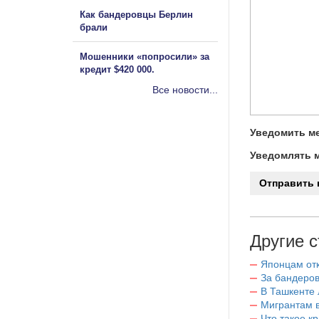
Как бандеровцы Берлин
брали
Мошенники «попросили» за
кредит $420 000.
Все новости...
Уведомить ме
Уведомлять м
Другие с
Японцам отк
За бандеров
В Ташкенте 
Мигрантам в
Что такое к