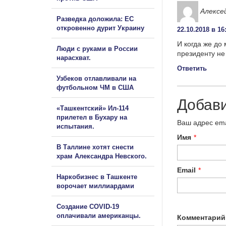
Алексе
Разведка доложила: ЕС
откровенно дурит Украину
22.10.2018 в 16
И когда же до
Люди с руками в России
президенту не 
нарасхват.
Ответить
Узбеков отлавливали на
футбольном ЧМ в США
Добав
«Ташкентский» Ил-114
прилетел в Бухару на
Ваш адрес ema
испытания.
Имя
*
В Таллине хотят снести
храм Александра Невского.
Email
*
Наркобизнес в Ташкенте
ворочает миллиардами
Создание COVID-19
оплачивали американцы.
Комментарий