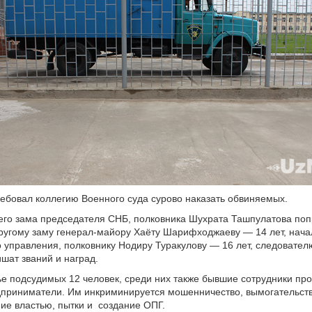
ебовал коллегию Военного суда сурово наказать обвиняемых.
его зама председателя СНБ, полковника Шухрата Ташпулатова поп
ругому заму генерал-майору Хаёту Шарифходжаеву — 14 лет, нача
 управления, полковнику Нодиру Туракулову — 16 лет, следовате
ишат званий и наград.
ье подсудимых 12 человек, среди них также бывшие сотрудники про
приниматели. Им инкриминируется мошенничество, вымогательств
ие властью, пытки и создание ОПГ.