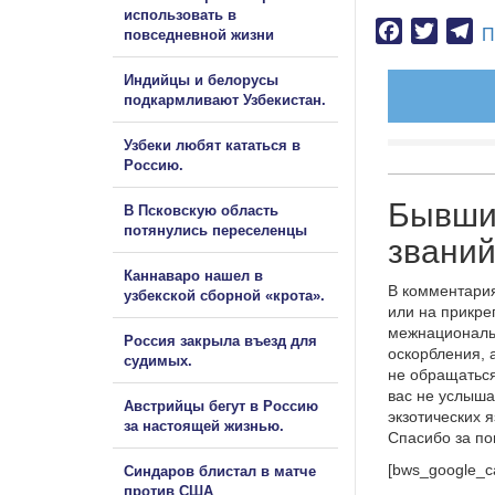
использовать в
Facebook
Twitter
Te
П
повседневной жизни
Индийцы и белорусы
подкармливают Узбекистан.
Узбеки любят кататься в
Россию.
Бывши
В Псковскую область
потянулись переселенцы
званий
Каннаваро нашел в
В комментария
узбекской сборной «крота».
или на прикре
межнациональ
Россия закрыла въезд для
оскорбления, 
судимых.
не обращаться
вас не услыша
Австрийцы бегут в Россию
экзотических 
за настоящей жизнью.
Спасибо за п
[bws_google_c
Синдаров блистал в матче
против США