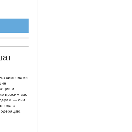
шат
укв символами
щие
кации и
же просим вас
идерам — они
евода с
 модерацию.