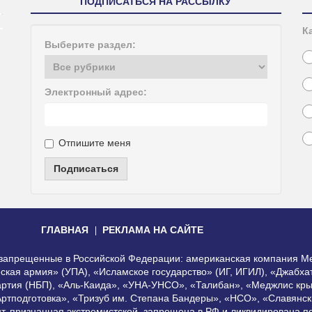
ПОДПИСАТЬСЯ НА РАССЫЛКУ
К
Выберите раздел:
Электронный адрес:
Отпишите меня
Подписаться
ГЛАВНАЯ
РЕКЛАМА НА САЙТЕ
, запрещенные в Российской Федерации: американская компания Me
еская армия» (УПА), «Исламское государство» (ИГ, ИГИЛ), «Джабх
артия (НБП), «Аль-Каида», «УНА-УНСО», «Талибан», «Меджлис кры
Артподготовка», «Тризуб им. Степана Бандеры», «НСО», «Славянск
нт, признанная экстремистской, запрещена в РФ и ликвидирована 