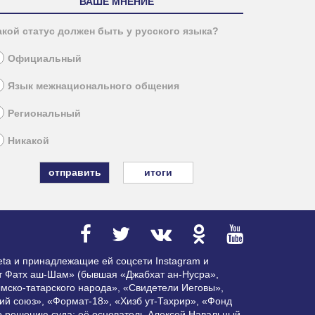
ВАШЕ МНЕНИЕ
акой статус должен быть у русского языка?
Официальный
Язык межнационального общения
Региональный
Никакой
итоги
ta и принадлежащие ей соцсети Instagram и
ат Фатх аш-Шам» (бывшая «Джабхат ан-Нусра»,
мско-татарского народа», «Свидетели Иеговы»,
ий союз», «Формат-18», «Хизб ут-Тахрир», «Фонд
по решению суда; её основатель Алексей Навальный