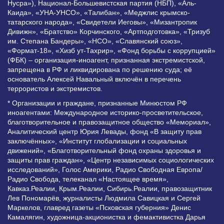
Нусра»), Национал-Большевистская партия (НБП), «Аль-
Каида», «УНА-УНСО», «Талибан», «Меджлис крымско-
татарского народа», «Свидетели Иеговы», «Мизантропик
Дивижн», «Братство» Корчинского, «Артподготовка», «Тризуб
им. Степана Бандеры», «НСО», «Славянский союз»,
«Формат-18», «Хизб ут-Тахрир», «Фонд борьбы с коррупцией»
(ФБК) – организация-иноагент, признанная экстремистской,
запрещена в РФ и ликвидирована по решению суда; её
основатель Алексей Навальный включён в перечень
террористов и экстремистов.
* Организации и граждане, признанные Минюстом РФ
иноагентами: Международное историко-просветительское,
благотворительное и правозащитное общество «Мемориал»,
Аналитический центр Юрия Левады, фонд «В защиту прав
заключённых», «Институт глобализации и социальных
движений», «Благотворительный фонд охраны здоровья и
защиты прав граждан», «Центр независимых социологических
исследований», Голос Америки, Радио Свободная Европа/
Радио Свобода, телеканал «Настоящее время»,
Кавказ.Реалии, Крым.Реалии, Сибирь.Реалии, правозащитник
Лев Пономарёв, журналисты Людмила Савицкая и Сергей
Маркелов, главред газеты «Псковская губерния» Денис
Камалягин, художница-акционистка и фемактивистка Дарья