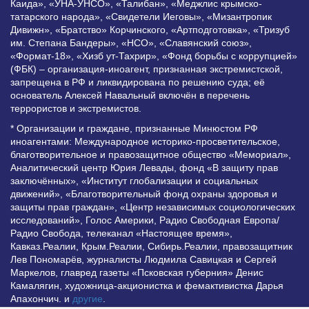
Каида», «УНА-УНСО», «Талибан», «Меджлис крымско-
татарского народа», «Свидетели Иеговы», «Мизантропик
Дивижн», «Братство» Корчинского, «Артподготовка», «Тризуб
им. Степана Бандеры», «НСО», «Славянский союз»,
«Формат-18», «Хизб ут-Тахрир», «Фонд борьбы с коррупцией»
(ФБК) – организация-иноагент, признанная экстремистской,
запрещена в РФ и ликвидирована по решению суда; её
основатель Алексей Навальный включён в перечень
террористов и экстремистов.
* Организации и граждане, признанные Минюстом РФ
иноагентами: Международное историко-просветительское,
благотворительное и правозащитное общество «Мемориал»,
Аналитический центр Юрия Левады, фонд «В защиту прав
заключённых», «Институт глобализации и социальных
движений», «Благотворительный фонд охраны здоровья и
защиты прав граждан», «Центр независимых социологических
исследований», Голос Америки, Радио Свободная Европа/
Радио Свобода, телеканал «Настоящее время»,
Кавказ.Реалии, Крым.Реалии, Сибирь.Реалии, правозащитник
Лев Пономарёв, журналисты Людмила Савицкая и Сергей
Маркелов, главред газеты «Псковская губерния» Денис
Камалягин, художница-акционистка и фемактивистка Дарья
Апахончич. и
другие
.