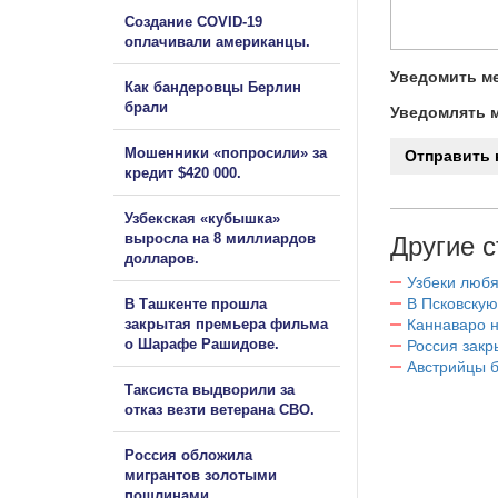
Создание COVID-19
оплачивали американцы.
Уведомить ме
Как бандеровцы Берлин
брали
Уведомлять м
Мошенники «попросили» за
кредит $420 000.
Узбекская «кубышка»
выросла на 8 миллиардов
Другие с
долларов.
Узбеки любя
В Псковскую
В Ташкенте прошла
Каннаваро н
закрытая премьера фильма
о Шарафе Рашидове.
Россия закр
Австрийцы б
Таксиста выдворили за
отказ везти ветерана СВО.
Россия обложила
мигрантов золотыми
пошлинами.