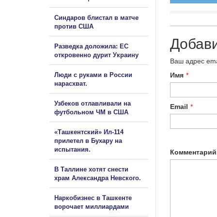
Синдаров блистал в матче
против США
Добав
Разведка доложила: ЕС
откровенно дурит Украину
Ваш адрес ema
Имя
*
Люди с руками в России
нарасхват.
Узбеков отлавливали на
Email
*
футбольном ЧМ в США
«Ташкентский» Ил-114
прилетел в Бухару на
испытания.
Комментарий
В Таллине хотят снести
храм Александра Невского.
Наркобизнес в Ташкенте
ворочает миллиардами