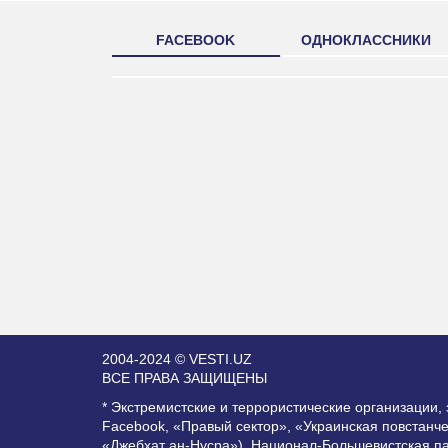
FACEBOOK
ОДНОКЛАССНИКИ
2004-2024 © VESTI.UZ
ВСЕ ПРАВА ЗАЩИЩЕНЫ
* Экстремистские и террористические организации
Facebook, «Правый сектор», «Украинская повстанч
«Джебхат ан-Нусра»), Национал-Большевистская п