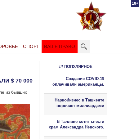
18+
ОРОВЬЕ
СПОРТ
ВАШЕ ПРАВО
/// ПОПУЛЯРНОЕ
Создание COVID-19
И $ 70 000
оплачивали американцы.
сле из бывших
Наркобизнес в Ташкенте
ворочает миллиардами
В Таллине хотят снести
храм Александра Невского.