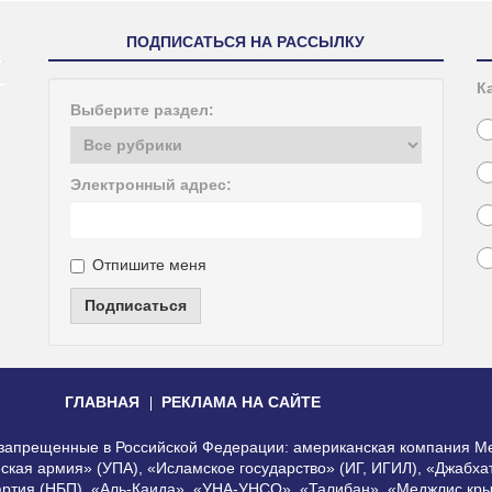
ПОДПИСАТЬСЯ НА РАССЫЛКУ
К
Выберите раздел:
Электронный адрес:
Отпишите меня
Подписаться
ГЛАВНАЯ
РЕКЛАМА НА САЙТЕ
, запрещенные в Российской Федерации: американская компания Me
еская армия» (УПА), «Исламское государство» (ИГ, ИГИЛ), «Джабх
артия (НБП), «Аль-Каида», «УНА-УНСО», «Талибан», «Меджлис кры