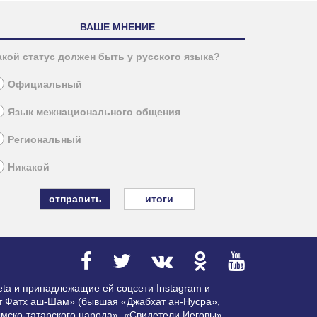
ВАШЕ МНЕНИЕ
акой статус должен быть у русского языка?
Официальный
Язык межнационального общения
Региональный
Никакой
итоги
ta и принадлежащие ей соцсети Instagram и
ат Фатх аш-Шам» (бывшая «Джабхат ан-Нусра»,
мско-татарского народа», «Свидетели Иеговы»,