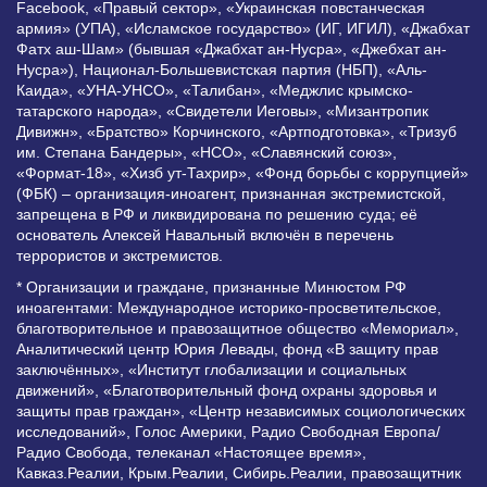
Facebook, «Правый сектор», «Украинская повстанческая
армия» (УПА), «Исламское государство» (ИГ, ИГИЛ), «Джабхат
Фатх аш-Шам» (бывшая «Джабхат ан-Нусра», «Джебхат ан-
Нусра»), Национал-Большевистская партия (НБП), «Аль-
Каида», «УНА-УНСО», «Талибан», «Меджлис крымско-
татарского народа», «Свидетели Иеговы», «Мизантропик
Дивижн», «Братство» Корчинского, «Артподготовка», «Тризуб
им. Степана Бандеры», «НСО», «Славянский союз»,
«Формат-18», «Хизб ут-Тахрир», «Фонд борьбы с коррупцией»
(ФБК) – организация-иноагент, признанная экстремистской,
запрещена в РФ и ликвидирована по решению суда; её
основатель Алексей Навальный включён в перечень
террористов и экстремистов.
* Организации и граждане, признанные Минюстом РФ
иноагентами: Международное историко-просветительское,
благотворительное и правозащитное общество «Мемориал»,
Аналитический центр Юрия Левады, фонд «В защиту прав
заключённых», «Институт глобализации и социальных
движений», «Благотворительный фонд охраны здоровья и
защиты прав граждан», «Центр независимых социологических
исследований», Голос Америки, Радио Свободная Европа/
Радио Свобода, телеканал «Настоящее время»,
Кавказ.Реалии, Крым.Реалии, Сибирь.Реалии, правозащитник