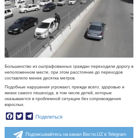
Большинство из оштрафованных граждан переходили дорогу в
неположенном месте, при этом расстояние до переходов
составляло менее десятка метров.
Подобные нарушения угрожают, прежде всего, здоровью и
жизни самого пешехода, в том числе детей, которые
оказываются в проблемной ситуации без сопровождения
взрослых.
Facebook
Twitter
Telegram
Поделиться
Подписывайтесь на канал Вести.UZ в Telegram