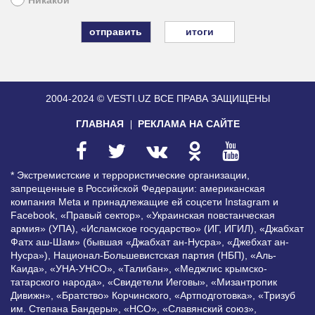
итоги
2004-2024 © VESTI.UZ
ВСЕ ПРАВА ЗАЩИЩЕНЫ
ГЛАВНАЯ
РЕКЛАМА НА САЙТЕ
* Экстремистские и террористические организации,
запрещенные в Российской Федерации: американская
компания Meta и принадлежащие ей соцсети Instagram и
Facebook, «Правый сектор», «Украинская повстанческая
армия» (УПА), «Исламское государство» (ИГ, ИГИЛ), «Джабхат
Фатх аш-Шам» (бывшая «Джабхат ан-Нусра», «Джебхат ан-
Нусра»), Национал-Большевистская партия (НБП), «Аль-
Каида», «УНА-УНСО», «Талибан», «Меджлис крымско-
татарского народа», «Свидетели Иеговы», «Мизантропик
Дивижн», «Братство» Корчинского, «Артподготовка», «Тризуб
им. Степана Бандеры», «НСО», «Славянский союз»,