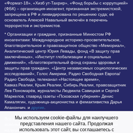
«Формат-18», «Хизб ут-Тахрир», «Фонд борьбы с коррупцией»
(ФБК) – организация-иноагент, признанная экстремистской,
запрещена в РФ и ликвидирована по решению суда; её
основатель Алексей Навальный включён в перечень
террористов и экстремистов.
* Организации и граждане, признанные Минюстом РФ
иноагентами: Международное историко-просветительское,
благотворительное и правозащитное общество «Мемориал»,
Аналитический центр Юрия Левады, фонд «В защиту прав
заключённых», «Институт глобализации и социальных
движений», «Благотворительный фонд охраны здоровья и
защиты прав граждан», «Центр независимых социологических
исследований», Голос Америки, Радио Свободная Европа/
Радио Свобода, телеканал «Настоящее время»,
Кавказ.Реалии, Крым.Реалии, Сибирь.Реалии, правозащитник
Лев Пономарёв, журналисты Людмила Савицкая и Сергей
Маркелов, главред газеты «Псковская губерния» Денис
Камалягин, художница-акционистка и фемактивистка Дарья
Апахончич. и
другие
.
Мы используем cookie-файлы для наилучшего
Все права защищены и охраняются законом. Любое
представления нашего сайта. Продолжая
использование материалов сайта допустимо при условии
использовать этот сайт, вы соглашаетесь с
наличия активной гиперссылки на Vesti.UZ.