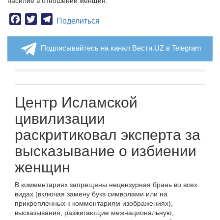
насилие в отношении женщин.
Facebook
Twitter
Telegram
Поделиться
Подписывайтесь на канал Вести.UZ в Telegram
Центр Исламской
цивилизации
раскритиковал эксперта за
высказывание о избиении
женщин
В комментариях запрещены нецензурная брань во всех
видах (включая замену букв символами или на
прикрепленных к комментариям изображениях),
высказывания, разжигающие межнациональную,