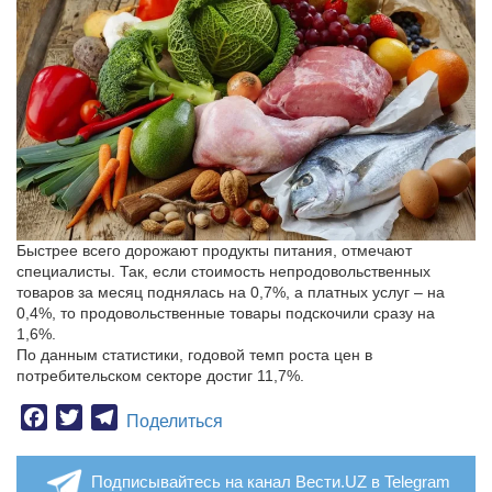
Быстрее всего дорожают продукты питания, отмечают
специалисты. Так, если стоимость непродовольственных
товаров за месяц поднялась на 0,7%, а платных услуг – на
0,4%, то продовольственные товары подскочили сразу на
1,6%.
По данным статистики, годовой темп роста цен в
потребительском секторе достиг 11,7%.
Facebook
Twitter
Telegram
Поделиться
Подписывайтесь на канал Вести.UZ в Telegram