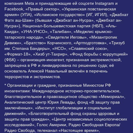
компания Meta и принадлежащие ей соцсети Instagram и
Facebook, «Правый сектор», «Украинская повстанческая
армия» (УПА), «Исламское государство» (ИГ, ИГИЛ), «Джабхат
Фатх аш-Шам» (бывшая «Джабхат ан-Нусра», «Джебхат ан-
Нусра»), Национал-Большевистская партия (НБП), «Аль-
Каида», «УНА-УНСО», «Талибан», «Меджлис крымско-
татарского народа», «Свидетели Иеговы», «Мизантропик
Дивижн», «Братство» Корчинского, «Артподготовка», «Тризуб
им. Степана Бандеры», «НСО», «Славянский союз»,
«Формат-18», «Хизб ут-Тахрир», «Фонд борьбы с коррупцией»
(ФБК) – организация-иноагент, признанная экстремистской,
запрещена в РФ и ликвидирована по решению суда; её
основатель Алексей Навальный включён в перечень
террористов и экстремистов.
* Организации и граждане, признанные Минюстом РФ
иноагентами: Международное историко-просветительское,
благотворительное и правозащитное общество «Мемориал»,
Аналитический центр Юрия Левады, фонд «В защиту прав
заключённых», «Институт глобализации и социальных
движений», «Благотворительный фонд охраны здоровья и
защиты прав граждан», «Центр независимых социологических
исследований», Голос Америки, Радио Свободная Европа/
Радио Свобода, телеканал «Настоящее время»,