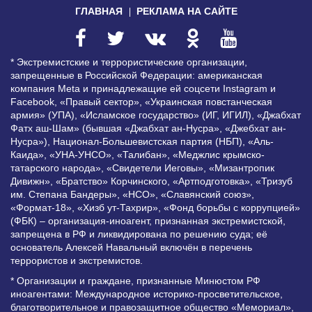
ГЛАВНАЯ
РЕКЛАМА НА САЙТЕ
* Экстремистские и террористические организации,
запрещенные в Российской Федерации: американская
компания Meta и принадлежащие ей соцсети Instagram и
Facebook, «Правый сектор», «Украинская повстанческая
армия» (УПА), «Исламское государство» (ИГ, ИГИЛ), «Джабхат
Фатх аш-Шам» (бывшая «Джабхат ан-Нусра», «Джебхат ан-
Нусра»), Национал-Большевистская партия (НБП), «Аль-
Каида», «УНА-УНСО», «Талибан», «Меджлис крымско-
татарского народа», «Свидетели Иеговы», «Мизантропик
Дивижн», «Братство» Корчинского, «Артподготовка», «Тризуб
им. Степана Бандеры», «НСО», «Славянский союз»,
«Формат-18», «Хизб ут-Тахрир», «Фонд борьбы с коррупцией»
(ФБК) – организация-иноагент, признанная экстремистской,
запрещена в РФ и ликвидирована по решению суда; её
основатель Алексей Навальный включён в перечень
террористов и экстремистов.
* Организации и граждане, признанные Минюстом РФ
иноагентами: Международное историко-просветительское,
благотворительное и правозащитное общество «Мемориал»,