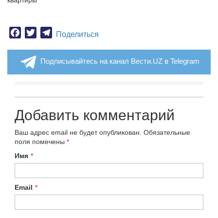
Facebook
Twitter
Telegram
Поделиться
Подписывайтесь на канал Вести.UZ в Telegram
Добавить комментарий
Ваш адрес email не будет опубликован.
Обязательные
поля помечены
*
Имя
*
Email
*